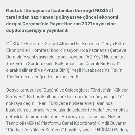
Müstakil Sanayici ve İşadamları Derneği (MÜSİAD)
Üyelik
tarafından hazırlanan iş dünyası ve güncel ekonomi
dergisi Çerçeve’nin Mayıs-Haziran 2021 sayısı yine
E-İşlemler
dopdolu içeriğiyle yayınlandı.
MÜSİAD Ekonomik Sosyal Altyapı Üst Kurulu ve Medya Kültür
İletişim
Hakkımızda
Galeri
Ekonomileri Komitesi koordinasyonunda hazırlanan Çerçeve
Dergisinin yeni sayısında kapak konusu, “AB Yeşil Mutabakat
Türkiye’nin Sürdürülebilir Kalkınması İçin Önemli Bir Fırsat”
olarak belirlendi ve Avrupa Birliği Yeşil Mutabakatı’na ilişkin
Türkiye’nin atacağı adımları incelendi.
Dosya konusu ise “Bugünü ve Geleceğiyle: Türkiye’nin Nükleer
Serüveni”. Bu başlık altında nükleer enerjinin dünyada geldiği
noktaya değinilirken, Türkiye’de nükleer enerji alanında
başlatılan çalışmalar ve bu alanda gelecekte hedeflenen nokta
detaylı bir biçimde ele alındı. Bu dosya çalışmasında Nükleer
Teknoloji (Nükte) Platformu Genel Koordinatörü Adil Buyan’ın
“Türkiye’nin Nükleer Serüveni” başlıklı yazısı ile MÜSİAD Maden,