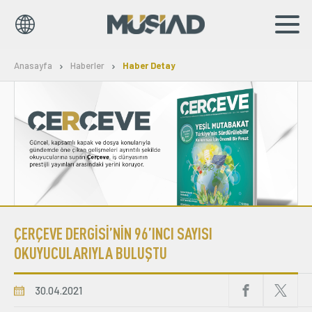
EN
TR
Anasayfa
Haberler
Haber Detay
Kurumsal
Markalar
Haberler
Yayınlar
ÇERÇEVE DERGİSİ’NİN 96’INCI SAYISI
Sosyal Sorumluluk
OKUYUCULARIYLA BULUŞTU
Bilgi Merkezi
30.04.2021
İş Birlikleri