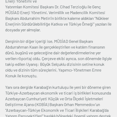
Enerji Yönetimi ve
Yatırımları Komitesi Başkanı Dr. Cihad Terzioğlu ile Genç
MÜSİAD Enerji Yönetimi, Verimlilik ve Madencilik Komitesi
Başkanı Abdurrahim Metin’in birlikte kaleme aldıkları “Nükleer
Enerjinin Sürdürülebilirliğe Katkısı ve Türkiye Örneği” yazıları ile
dosyada yer almışlar.
Derginin bir diğer içeriği ise, MÜSİAD Genel Başkanı
Abdurrahman Kaan ile gerçekleştirilen ve katılım finansının
dünü, bugünü ve geleceğine dair değerlendirmelerine yer
verilen röportaj oldu. Çerçeve ekibi ayrıca, son dönemde ilgiyle
takip edilen Uyanış: Büyük Selçuklu dizisinin setine konuk
oldu ve dizinin tüm süreçlerini, Yapımcı-Yönetmen Emre
Konuk ile konuştu.
Yanı sıra dergide Karabağ’ın kurtuluşu ile yeni bir döneme giren
Türkiye-Azerbaycan ekonomik ve ticari iş birlikleri konusunda
Azerbaycan Cumhuriyeti Küçük ve Orta Ölçekli İşletmeleri
Geliştirme Ajansı (KOBİA) Başkanı Orhan Memmedov’un
“Azerbaycan-Türkiye Ekonomik ve Ticari İlişkileri Karabağ’da
Yatırım Perspektifleri” başlıklı bölgedeki önemli yatırım destek