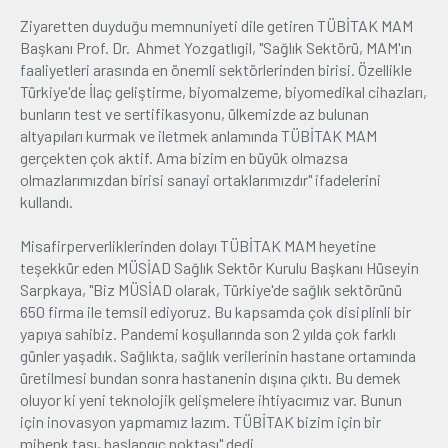
Ziyaretten duyduğu memnuniyeti dile getiren TÜBİTAK MAM
Başkanı Prof. Dr. Ahmet Yozgatlıgil, "Sağlık Sektörü, MAM'ın
faaliyetleri arasında en önemli sektörlerinden birisi. Özellikle
Türkiye'de İlaç geliştirme, biyomalzeme, biyomedikal cihazları,
bunların test ve sertifikasyonu, ülkemizde az bulunan
altyapıları kurmak ve iletmek anlamında TÜBİTAK MAM
gerçekten çok aktif. Ama bizim en büyük olmazsa
olmazlarımızdan birisi sanayi ortaklarımızdır" ifadelerini
kullandı.
Misafirperverliklerinden dolayı TÜBİTAK MAM heyetine
teşekkür eden MÜSİAD Sağlık Sektör Kurulu Başkanı Hüseyin
Sarpkaya, "Biz MÜSİAD olarak, Türkiye'de sağlık sektörünü
650 firma ile temsil ediyoruz. Bu kapsamda çok disiplinli bir
yapıya sahibiz. Pandemi koşullarında son 2 yılda çok farklı
günler yaşadık. Sağlıkta, sağlık verilerinin hastane ortamında
üretilmesi bundan sonra hastanenin dışına çıktı. Bu demek
oluyor ki yeni teknolojik gelişmelere ihtiyacımız var. Bunun
için inovasyon yapmamız lazım. TÜBİTAK bizim için bir
mihenk taşı, başlangıç noktası" dedi.