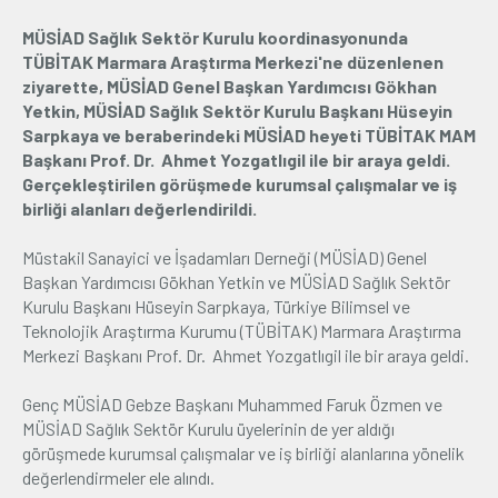
MÜSİAD Sağlık Sektör Kurulu koordinasyonunda
Üyelik
TÜBİTAK Marmara Araştırma Merkezi'ne düzenlenen
ziyarette, MÜSİAD Genel Başkan Yardımcısı Gökhan
E-İşlemler
Yetkin, MÜSİAD Sağlık Sektör Kurulu Başkanı Hüseyin
Sarpkaya ve beraberindeki MÜSİAD heyeti TÜBİTAK MAM
Başkanı Prof. Dr. Ahmet Yozgatlıgil ile bir araya geldi.
İletişim
Hakkımızda
Galeri
Gerçekleştirilen görüşmede kurumsal çalışmalar ve iş
birliği alanları değerlendirildi.
Müstakil Sanayici ve İşadamları Derneği (MÜSİAD) Genel
Başkan Yardımcısı Gökhan Yetkin ve MÜSİAD Sağlık Sektör
Kurulu Başkanı Hüseyin Sarpkaya, Türkiye Bilimsel ve
Teknolojik Araştırma Kurumu (TÜBİTAK) Marmara Araştırma
Merkezi Başkanı Prof. Dr. Ahmet Yozgatlıgil ile bir araya geldi.
Genç MÜSİAD Gebze Başkanı Muhammed Faruk Özmen ve
MÜSİAD Sağlık Sektör Kurulu üyelerinin de yer aldığı
görüşmede kurumsal çalışmalar ve iş birliği alanlarına yönelik
değerlendirmeler ele alındı.