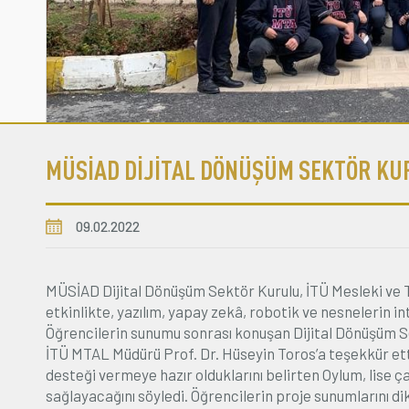
MÜSİAD DİJİTAL DÖNÜŞÜM SEKTÖR KUR
09.02.2022
MÜSİAD Dijital Dönüşüm Sektör Kurulu, İTÜ Mesleki ve Te
etkinlikte, yazılım, yapay zekâ, robotik ve nesnelerin in
Öğrencilerin sunumu sonrası konuşan Dijital Dönüşüm S
İTÜ MTAL Müdürü Prof. Dr. Hüseyin Toros’a teşekkür etti
desteği vermeye hazır olduklarını belirten Oylum, lise 
sağlayacağını söyledi. Öğrencilerin proje sunumlarını di