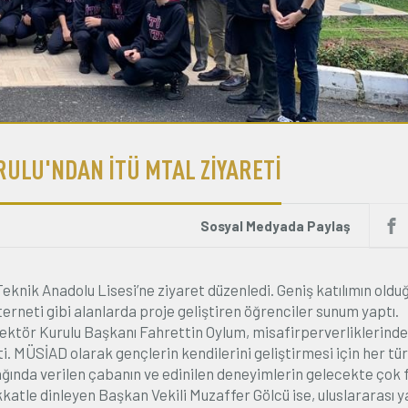
ULU'NDAN İTÜ MTAL ZİYARETİ
Sosyal Medyada Paylaş
knik Anadolu Lisesi’ne ziyaret düzenledi. Geniş katılımın oldu
terneti gibi alanlarda proje geliştiren öğrenciler sunum yaptı.
ektör Kurulu Başkanı Fahrettin Oylum, misafirperverliklerinde
. MÜSİAD olarak gençlerin kendilerini geliştirmesi için her tür
çağında verilen çabanın ve edinilen deneyimlerin gelecekte çok
kkatle dinleyen Başkan Vekili Muzaffer Gölcü ise, uluslararası 