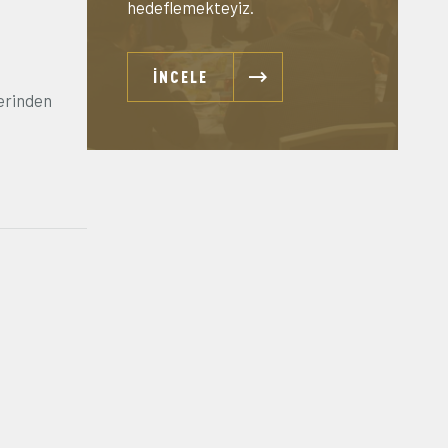
hedeflemekteyiz.
İNCELE
lerinden