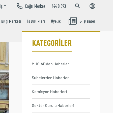
tişim
Çağrı Merkezi
444 0 893
EN
TR
Bilgi Merkezi
İş Birlikleri
Üyelik
E-İşlemler
Aidat Ödeme
İşlemleri
KATEGORİLER
MÜSİAD'dan Haberler
Şubelerden Haberler
Komisyon Haberleri
Sektör Kurulu Haberleri