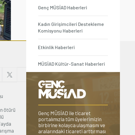
Genç MÜSİAD Haberleri
Kadın Girişimcileri Destekleme
Komisyonu Haberleri
Etkinlik Haberleri
MÜSİAD Kültür-Sanat Haberleri
ğu
n ötürü
Genç MÜSİAD ile ticaret
lü
portalımızla tüm üyelerimizin
 fayda
birbirine kolayca ulaşmasını ve
yarışma
aralarındaki ticareti arttırması