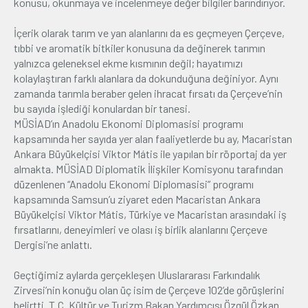
konusu, okunmaya ve incelenmeye değer bilgiler barındırıyor.
İçerik olarak tarım ve yan alanlarını da es geçmeyen Çerçeve,
tıbbi ve aromatik bitkiler konusuna da değinerek tarımın
yalnızca geleneksel ekme kısmının değil; hayatımızı
kolaylaştıran farklı alanlara da dokunduğuna değiniyor. Aynı
zamanda tarımla beraber gelen ihracat fırsatı da Çerçeve’nin
bu sayıda işlediği konulardan bir tanesi.
MÜSİAD’ın Anadolu Ekonomi Diplomasisi programı
kapsamında her sayıda yer alan faaliyetlerde bu ay, Macaristan
Ankara Büyükelçisi Viktor Mátis ile yapılan bir röportaj da yer
almakta. MÜSİAD Diplomatik İlişkiler Komisyonu tarafından
düzenlenen “Anadolu Ekonomi Diplomasisi” programı
kapsamında Samsun’u ziyaret eden Macaristan Ankara
Büyükelçisi Viktor Mátis, Türkiye ve Macaristan arasındaki iş
fırsatlarını, deneyimleri ve olası iş birlik alanlarını Çerçeve
Dergisi’ne anlattı.
Geçtiğimiz aylarda gerçekleşen Uluslararası Farkındalık
Zirvesi’nin konuğu olan üç isim de Çerçeve 102’de görüşlerini
belirtti. T.C. Kültür ve Turizm Bakan Yardımcısı Özgül Özkan