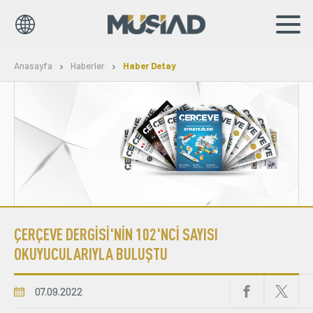
EN
TR
Anasayfa
Haberler
Haber Detay
Kurumsal
Markalar
Haberler
Yayınlar
ÇERÇEVE DERGİSİ'NİN 102'NCİ SAYISI
Sosyal Sorumluluk
OKUYUCULARIYLA BULUŞTU
Bilgi Merkezi
07.09.2022
İş Birlikleri