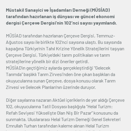
Müstakil Sanayici ve İşadamları Derneği (MÜSİAD)
Üyelik
tarafından hazırlanan iş dünyası ve güncel ekonomi
dergisi Çerçeve Dergisi’nin 102'nci sayısı yayımlandı.
E-İşlemler
MÜSİAD tarafından hazırlanan Çerçeve Dergisi, Temmuz-
Ağustos sayısı ile birlikte 102’nci sayısına ulaştı. Bu sayısında
İletişim
Hakkımızda
Galeri
kapağına Türkiye’nin Tahıl Krizine Yönelik Stratejilerini taşıyan
Çerçeve Dergisi, Türkiye’deki tarım politikaları ve tarım
stratejilerine yönelik bir dizi öneriler getirdi.
MÜSİAD’ın geçtiğimiz aylarda gerçekleştirdiği “Gelecek
Tarımda” başlıklı Tarım Zirvesi’nden öne çıkan başlıkları da
okuyucularına sunan Çerçeve, dosya konusu olarak Tarım
Zirvesi ve Gelecek Planları’nın üzerinde duruyor.
Diğer sayılarına nazaran Aktüel içeriklerin de yer aldığı Çerçeve
102, okuyucularına Tatil Dosyası başlığıyla “Helal Turizm:
Refah Seviyesi Yükselişte Olan Niş Bir Pazar” konusunu da
sunmakta. Uluslararası Helal Turizm Derneği Genel Sekreteri
Emrullah Turhan tarafından kaleme alınan Helal Turizm