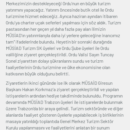
Merkezimizin destekleyeceği Ordu'nun en büyük turizm
yatırımını yapacağız. Yatırım öncesinde butik otel ile Ordu
turizmine hizmet edeceğiz. Ayrıca haziran ayından itibaren
Ordu'ya charter uçak seferleri yapılması için söz aldık. Turizm
pastasından her geçen yıl daha fazla pay alan ilimizin
MÜSİAD'ın yatırımlarıyla daha iyi yerlere geleceğine inancımız
tam" ifadelerinde bulundu. Heyetin bir sonraki durağında
MÜSİAD Turizm SK üyeleri ve Ordu Şube üyeleri ile Ordu
valiliğine ziyaret gerçekleştirildi. Ordu Valisi Sayın Tuncay
Sonel ziyaretten dolayı şükranlarını sundu ve turizm
faaliyetlerinin Ordu turizmine ve ülke ekonomisine olan
katkısının büyük olduğunu belirtti.
Ziyaretlerin ikinci gününde ise ilk olarak MÜSAİD Giresun
Başkanı Hakan Korkmaz’a ziyaret gerçekleştirildi ve yapılan
istişarelerin ardından hediye takdiminde bulunuldu. Programın
devamında MÜSİAD Trabzon üyeleri ile istişarelerde bulunmak
üzere Trabzon’da bir araya gelindi. Turizm sektöründe ve diğer
alanlarda faaliyet gösteren üyelerle yapılabilecek iş birliklerinin
masaya yatırıldığı toplantıda Genel Merkez Turizm Sektör
Kurulu yapılanmasını ve faaliyetlerini anlatan bir sunum