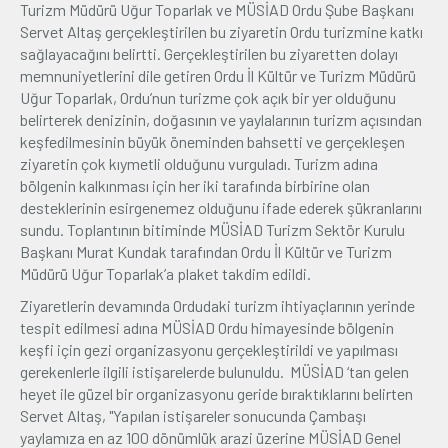
Turizm Müdürü Uğur Toparlak ve MÜSİAD Ordu Şube Başkanı
Servet Altaş gerçekleştirilen bu ziyaretin Ordu turizmine katkı
sağlayacağını belirtti. Gerçekleştirilen bu ziyaretten dolayı
memnuniyetlerini dile getiren Ordu İl Kültür ve Turizm Müdürü
Uğur Toparlak, Ordu’nun turizme çok açık bir yer olduğunu
belirterek denizinin, doğasının ve yaylalarının turizm açısından
keşfedilmesinin büyük öneminden bahsetti ve gerçekleşen
ziyaretin çok kıymetli olduğunu vurguladı. Turizm adına
bölgenin kalkınması için her iki tarafında birbirine olan
desteklerinin esirgenemez olduğunu ifade ederek şükranlarını
sundu. Toplantının bitiminde MÜSİAD Turizm Sektör Kurulu
Başkanı Murat Kundak tarafından Ordu İl Kültür ve Turizm
Müdürü Uğur Toparlak’a plaket takdim edildi.
Ziyaretlerin devamında Ordudaki turizm ihtiyaçlarının yerinde
tespit edilmesi adına MÜSİAD Ordu himayesinde bölgenin
keşfi için gezi organizasyonu gerçekleştirildi ve yapılması
gerekenlerle ilgili istişarelerde bulunuldu. MÜSİAD ‘tan gelen
heyet ile güzel bir organizasyonu geride bıraktıklarını belirten
Servet Altaş, "Yapılan istişareler sonucunda Çambaşı
yaylamıza en az 100 dönümlük arazi üzerine MÜSİAD Genel