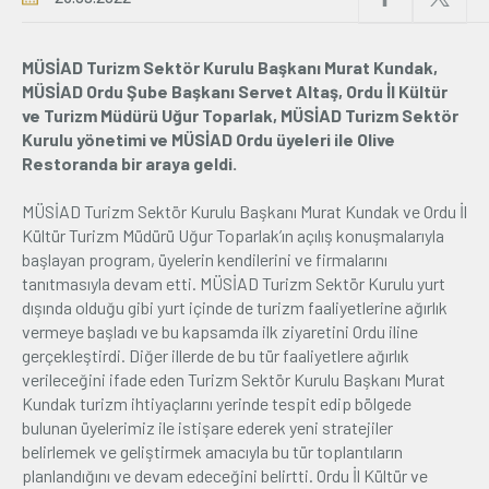
Üyelik
MÜSİAD Turizm Sektör Kurulu Başkanı Murat Kundak,
MÜSİAD Ordu Şube Başkanı Servet Altaş, Ordu İl Kültür
E-İşlemler
ve Turizm Müdürü Uğur Toparlak, MÜSİAD Turizm Sektör
Kurulu yönetimi ve MÜSİAD Ordu üyeleri ile Olive
Restoranda bir araya geldi.
İletişim
Hakkımızda
Galeri
MÜSİAD Turizm Sektör Kurulu Başkanı Murat Kundak ve Ordu İl
Kültür Turizm Müdürü Uğur Toparlak’ın açılış konuşmalarıyla
başlayan program, üyelerin kendilerini ve firmalarını
tanıtmasıyla devam etti. MÜSİAD Turizm Sektör Kurulu yurt
dışında olduğu gibi yurt içinde de turizm faaliyetlerine ağırlık
vermeye başladı ve bu kapsamda ilk ziyaretini Ordu iline
gerçekleştirdi. Diğer illerde de bu tür faaliyetlere ağırlık
verileceğini ifade eden Turizm Sektör Kurulu Başkanı Murat
Kundak turizm ihtiyaçlarını yerinde tespit edip bölgede
bulunan üyelerimiz ile istişare ederek yeni stratejiler
belirlemek ve geliştirmek amacıyla bu tür toplantıların
planlandığını ve devam edeceğini belirtti. Ordu İl Kültür ve