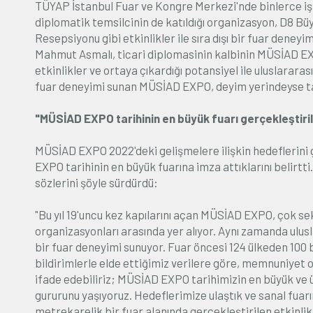
TÜYAP İstanbul Fuar ve Kongre Merkezi'nde binlerce iş i
diplomatik temsilcinin de katıldığı organizasyon, D8 Bü
Resepsiyonu gibi etkinlikler ile sıra dışı bir fuar dene
Mahmut Asmalı, ticari diplomasinin kalbinin MÜSİAD EX
etkinlikler ve ortaya çıkardığı potansiyel ile uluslararas
fuar deneyimi sunan MÜSİAD EXPO, deyim yerindeyse tam
"MÜSİAD EXPO tarihinin en büyük fuarı gerçekleştiril
MÜSİAD EXPO 2022'deki gelişmelere ilişkin hedeflerini
EXPO tarihinin en büyük fuarına imza attıklarını belirtt
sözlerini şöyle sürdürdü:
"Bu yıl 19'uncu kez kapılarını açan MÜSİAD EXPO, çok sek
organizasyonları arasında yer alıyor. Aynı zamanda ulusla
bir fuar deneyimi sunuyor. Fuar öncesi 124 ülkeden 100 b
bildirimlerle elde ettiğimiz verilere göre, memnuniyet o
ifade edebiliriz; MÜSİAD EXPO tarihimizin en büyük ve
gururunu yaşıyoruz. Hedeflerimize ulaştık ve sanal fuarı
metrekarelik bir fuar alanında gerçekleştirilen etkinlikt