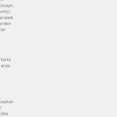
Cezayir,
aretçi
araladı.
lerden
zler
farklı
 arası
 başkan
i
 ülke