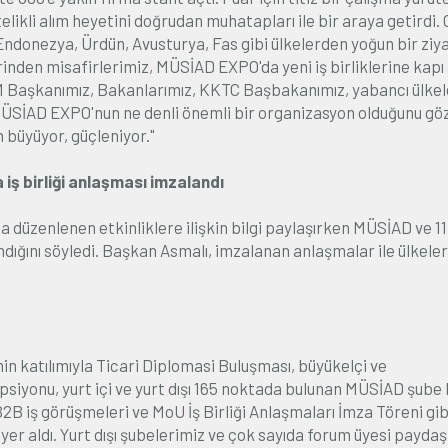
elikli alım heyetini doğrudan muhatapları ile bir araya getirdi. 
 Endonezya, Ürdün, Avusturya, Fas gibi ülkelerden yoğun bir ziy
lerinden misafirlerimiz, MÜSİAD EXPO'da yeni iş birliklerine kapı 
Başkanımız, Bakanlarımız, KKTC Başbakanımız, yabancı ülke
 MÜSİAD EXPO'nun ne denli önemli bir organizasyon olduğunu gö
 büyüyor, güçleniyor."
iş birliği anlaşması imzalandı
zenlenen etkinliklere ilişkin bilgi paylaşırken MÜSİAD ve 11 
ndığını söyledi. Başkan Asmalı, imzalanan anlaşmalar ile ülkeler
n katılımıyla Ticari Diplomasi Buluşması, büyükelçi ve
psiyonu, yurt içi ve yurt dışı 165 noktada bulunan MÜSİAD şube
B2B iş görüşmeleri ve MoU İş Birliği Anlaşmaları İmza Töreni gib
er aldı. Yurt dışı şubelerimiz ve çok sayıda forum üyesi paydaş