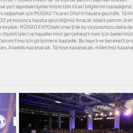
e yurt dışındaki üyelerimizin tüm ticari bilgilerini topladığımız
ını sağlamak için MÜSİAD Ticaret Ofisi'ni hayata geçirdik. Türki
2022 yılı boyunca hayata geçirdiğimiz ihracat odaklı yatırım, üre
ya koyduk. MÜSİAD EXPO'daki sinerji ile bu vizyonumuzu daha da
ölçekli işleri ve hayallerimizi gerçekleştirmek için üyelerimizi
ırım Fonu için girişimlere başladık. Bu hayırlı ve bereketli pro
lirken, Anadolu kazanacak, Türkiye kazanacak, milletimiz kazana