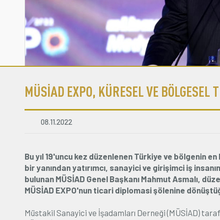
MÜSİAD EXPO, KÜRESEL VE BÖLGESEL T
08.11.2022
Bu yıl 19'uncu kez düzenlenen Türkiye ve bölgenin 
bir yanından yatırımcı, sanayici ve girişimci iş insanı
bulunan MÜSİAD Genel Başkanı Mahmut Asmalı, düzenlene
MÜSİAD EXPO'nun ticari diplomasi şölenine dönüştüğ
Müstakil Sanayici ve İşadamları Derneği (MÜSİAD) tara