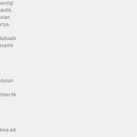
venliği
ledik.
 olan
erya,
dulkadir
psamlı
ulunan
ehberlik
kısa adı