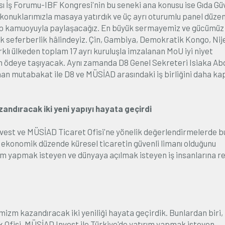
ası İş Forumu-IBF Kongresi'nin bu seneki ana konusu ise Gıda Gü
 konuklarımızla masaya yatırdık ve üç ayrı oturumlu panel düzen
irip kamuoyuyla paylaşacağız. En büyük sermayemiz ve gücümüz
rak seferberlik hâlindeyiz. Çin, Gambiya, Demokratik Kongo, Nij
klı ülkeden toplam 17 ayrı kuruluşla imzalanan MoU iyi niyet
dım ödeye taşıyacak. Aynı zamanda D8 Genel Sekreteri Isiaka Ab
an mutabakat ile D8 ve MÜSİAD arasındaki iş birliğini daha ka
ndıracak iki yeni yapıyı hayata geçirdi
est ve MÜSİAD Ticaret Ofisi'ne yönelik değerlendirmelerde b
ekonomik düzende küresel ticaretin güvenli limanı olduğunu
ırım yapmak isteyen ve dünyaya açılmak isteyen iş insanlarına r
zm kazandıracak iki yeniliği hayata geçirdik. Bunlardan biri, 
Ofisi. MÜSİAD Invest ile Türkiye'de yatırım yapmak isteyen