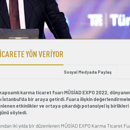
İCARETE YÖN VERİYOR
Sosyal Medyada Paylaş
en kapsamlı karma ticaret fuarı MÜSİAD EXPO 2022, dünyanın
nı İstanbul'da bir araya getirdi. Fuara ilişkin değerlendirme
n etkinlikler ve ortaya çıkardığı potansiyel iş birlikleri 
ünü söyledi.
fından iki yılda bir düzenlenen MÜSİAD EXPO Karma Ticaret Fua