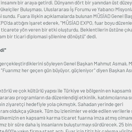
nsanını bir araya getirdi. Dünyanın dört bir yanından üst düzey
yükelçiler Buluşması, Uluslararası İş Forumu ve Yabancı Misyonl
yimi sundu. Fuara ilişkin açıklamalarda bulunan MÜSİAD Genel Ba
PO'da attığını işaret ederek, "MÜSİAD EXPO, fuar boyu düzenl
ı ticarete yön veren bir etki oluşturdu. Beklentilerin üstüne çık
 bir ticari diplomasi şölenine dönüştü" dedi.
di"
 gerçekleştirdiklerini söyleyen Genel Başkan Mahmut Asmalı,
i. "Fuarımız her geçen gün büyüyor, güçleniyor" diyen Başkan As
törlü ve çok kültürlü yapısı ile Türkiye ve bölgenin en kapsamlı
rarası programların da düzenlendiği etkinlik, katılımcılarına sır
in ziyaretçi hedefiyle yola çıkmıştık. Sahadan yerinde geri
ranı oldukça yüksek. Tüm bu izlenimler ve elde edilen verilerle
 ülkemizin en kapsamlı karma ticaret fuarına imza atmış olman
mız bir süre daha iş insanlarını buluşturmayı sürdürecek. 25 bin
e 600'e yakın firma stant açtı. Fuar için titiz bir çalışma yürüt