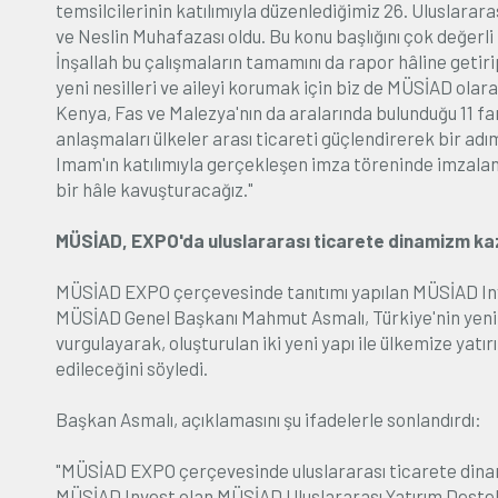
temsilcilerinin katılımıyla düzenlediğimiz 26. Uluslarar
ve Neslin Muhafazası oldu. Bu konu başlığını çok değerli
İnşallah bu çalışmaların tamamını da rapor hâline get
yeni nesilleri ve aileyi korumak için biz de MÜSİAD ola
Kenya, Fas ve Malezya'nın da aralarında bulunduğu 11 far
anlaşmaları ülkeler arası ticareti güçlendirerek bir a
Imam'ın katılımıyla gerçekleşen imza töreninde imzalan
bir hâle kavuşturacağız."
MÜSİAD, EXPO'da uluslararası ticarete dinamizm kaza
MÜSİAD EXPO çerçevesinde tanıtımı yapılan MÜSİAD Inv
MÜSİAD Genel Başkanı Mahmut Asmalı, Türkiye'nin yeni 
vurgulayarak, oluşturulan iki yeni yapı ile ülkemize yat
edileceğini söyledi.
Başkan Asmalı, açıklamasını şu ifadelerle sonlandırdı:
"MÜSİAD EXPO çerçevesinde uluslararası ticarete dinami
MÜSİAD Invest olan MÜSİAD Uluslararası Yatırım Destek 