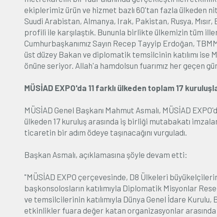
ekiplerimiz ürün ve hizmet bazlı 60'tan fazla ülkeden nit
Suudi Arabistan, Almanya, Irak, Pakistan, Rusya, Mısır,
profili ile karşılaştık. Bununla birlikte ülkemizin tüm il
Cumhurbaşkanımız Sayın Recep Tayyip Erdoğan, TBMM 
üst düzey Bakan ve diplomatik temsilcinin katılımı ise
önüne seriyor. Allah'a hamdolsun fuarımız her geçen gün
MÜSİAD EXPO'da 11 farklı ülkeden toplam 17 kuruluşla 
MÜSİAD Genel Başkanı Mahmut Asmalı, MÜSİAD EXPO'da dü
ülkeden 17 kuruluş arasında iş birliği mutabakatı imzala
ticaretin bir adım ödeye taşınacağını vurguladı.
Başkan Asmalı, açıklamasına şöyle devam etti:
"MÜSİAD EXPO çerçevesinde, D8 Ülkeleri büyükelçilerini
başkonsolosların katılımıyla Diplomatik Misyonlar Rese
ve temsilcilerinin katılımıyla Dünya Genel İdare Kurulu, 
etkinlikler fuara değer katan organizasyonlar arasında y