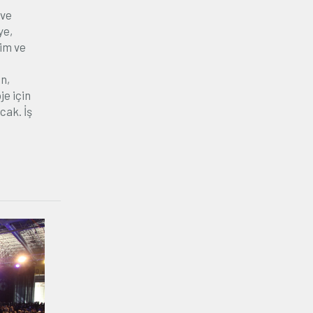
 ve
ye,
tim ve
n,
je için
cak. İş