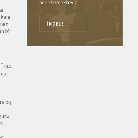
hedeflemekteyiz.
ar
şkanı
İNCELE
enen
an bir
 MÜSİAD
malı,
a dışı
 şunu
ın
en