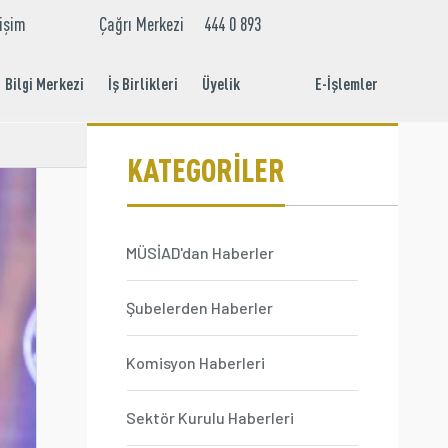
tişim
Çağrı Merkezi
444 0 893
EN
TR
Bilgi Merkezi
İş Birlikleri
Üyelik
E-İşlemler
Aidat Ödeme
İşlemleri
KATEGORİLER
MÜSİAD'dan Haberler
Şubelerden Haberler
Komisyon Haberleri
Sektör Kurulu Haberleri