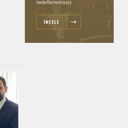
hedeflemekteyiz.
İNCELE