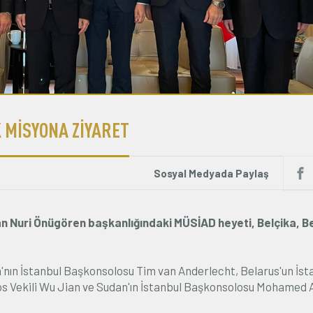
 MİSYONA ZİYARET
Sosyal Medyada Paylaş
n Nuri Önügören başkanlığındaki MÜSİAD heyeti, Belçika, B
nın İstanbul Başkonsolosu Tim van Anderlecht, Belarus'un İst
los Vekili Wu Jian ve Sudan'ın İstanbul Başkonsolosu Mohamed