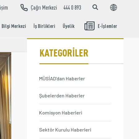
tişim
Çağrı Merkezi
444 0 893
EN
TR
Bilgi Merkezi
İş Birlikleri
Üyelik
E-İşlemler
Aidat Ödeme
İşlemleri
KATEGORİLER
MÜSİAD'dan Haberler
Şubelerden Haberler
Komisyon Haberleri
Sektör Kurulu Haberleri