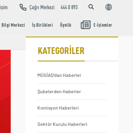
tişim
Çağrı Merkezi
444 0 893
EN
TR
Bilgi Merkezi
İş Birlikleri
Üyelik
E-İşlemler
Aidat Ödeme
İşlemleri
KATEGORİLER
MÜSİAD'dan Haberler
Şubelerden Haberler
Komisyon Haberleri
Sektör Kurulu Haberleri