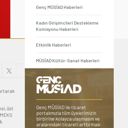
Genç MÜSİAD Haberleri
Kadın Girişimcileri Destekleme
Komisyonu Haberleri
Etkinlik Haberleri
MÜSİAD Kültür-Sanat Haberleri
 artarak
Genç MÜSİAD ile ticaret
si, üst
portalımızla tüm üyelerimizin
SAMEKS
birbirine kolayca ulaşmasını ve
ı.
aralarındaki ticareti arttırması