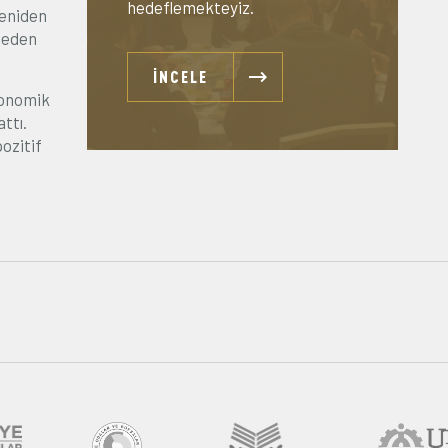
hedeflemekteyiz.
yeniden
 neden
İNCELE
konomik
ttı.
ozitif