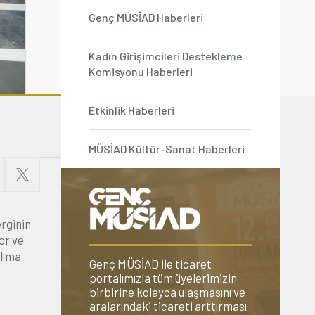
Genç MÜSİAD Haberleri
Kadın Girişimcileri Destekleme
Komisyonu Haberleri
Etkinlik Haberleri
MÜSİAD Kültür-Sanat Haberleri
erginin
or ve
ılıma
Genç MÜSİAD ile ticaret
portalımızla tüm üyelerimizin
birbirine kolayca ulaşmasını ve
aralarındaki ticareti arttırması