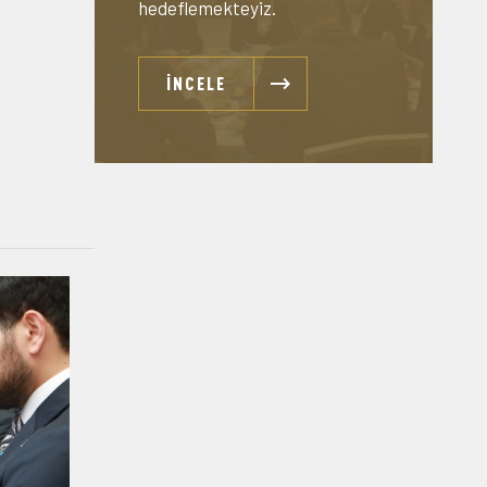
hedeflemekteyiz.
İNCELE