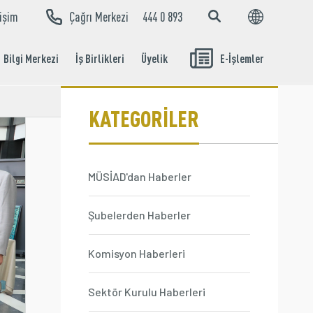
tişim
Çağrı Merkezi
444 0 893
EN
TR
Bilgi Merkezi
İş Birlikleri
Üyelik
E-İşlemler
Aidat Ödeme
İşlemleri
KATEGORİLER
MÜSİAD'dan Haberler
Şubelerden Haberler
Komisyon Haberleri
Sektör Kurulu Haberleri