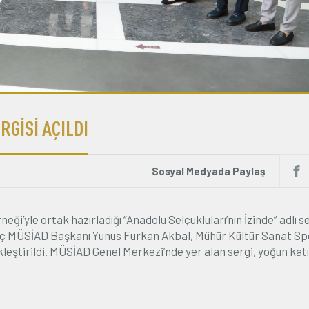
RGİSİ AÇILDI
Sosyal Medyada Paylaş
i’yle ortak hazırladığı “Anadolu Selçukluları’nın İzinde” adlı s
nç MÜSİAD Başkanı Yunus Furkan Akbal, Mühür Kültür Sanat Sp
ştirildi. MÜSİAD Genel Merkezi’nde yer alan sergi, yoğun kat