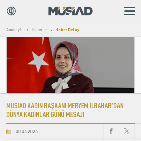
EN
TR
Anasayfa
Haberler
Haber Detay
Kurumsal
Markalar
Haberler
Yayınlar
MÜSİAD KADIN BAŞKANI MERYEM İLBAHAR'DAN
Sosyal Sorumluluk
DÜNYA KADINLAR GÜNÜ MESAJI
Bilgi Merkezi
08.03.2023
İş Birlikleri