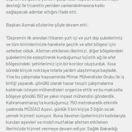
desteği ile ticaretin yeniden canlandırılmasına katkı
sağlayacak adımlar attığını ifade etti.
Başkan Asmalı sözlerine şöyle devam etti:
"Depremin ilk anından itibaren yurt içi ve yurt dışı şubelerimiz
ve tüm birimlerimizle harekete geçtik ve afet bölgesi için
seferber olduk. Afetten etkilenen illerimizi, diğer bölgelerdeki
şubelerimizle eşleştirerek kurduğumuz lojistik ağ ile afet
bölgesindeki şehirlerimiz için bir koridor oluşturduk. Kısa
sürede birçok noktaya tırlarla yardım ulaştırmaya başladık.
Yine bu çalışmalar kapsamında Mimar Mühendisler Grubu ile iş
birliği yaparak, gönüllü olarak hasar tespit çalışmalarına
katılmak isteyen mühendisleri organize ettik ve bu maksatla
bölgeye gönüllü 150'ye yakın inşaat mühendisi gönderdik.
Kahramanmaraş'ta kurduğumuz 750 metrekarelik etkinlik
çadırında MÜSİAD Aşevi, günlük 5 bin kişiye 3 öğün sıcak
yemek hizmeti sunuyor. Buna ilaveten üyelerimizin katkılarıyla
kurulan aşevleri ve mobil mutfaklar afetten etkilenen
illerimizde hizmet vermeye devam ediyor. Sağlık Bakanlığı