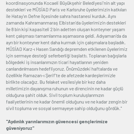
koordinasyonunda Kocaeli Büyükşehir Belediyesi'nin alt yapı
destekleri ve MÜSİAD Paris ve Karlsruhe üyelerimizin katkıları
ile Hatay'ın Defne ilçesinde sahra hastanesi kurduk. Aynı
zamanda Kahramanmaraş Elbistan'da üyelerimizin destekleri
ile 8 bin kişi kapasiteli 2 bin adetten oluşan konteyner yaşam
kent çalışması tamamlanma aşamasına geldi. Adıyaman'da da
ayrı bir konteyner kent daha kurmak için çalışmalara başladık.
MÜSİAD Karz-ı Hasen Sandığı depremden etkilenen üyelerimiz
için sermaye desteği seferberliği başlattı. Toplanan bağışlarla
bölgedeki iş insanlarımızın ticari hayatlarının yeniden
canlandırılmasını hedefliyoruz. Önümüzdeki haftalarda ve
özellikle Ramazan-ı Şerif'te de afetzede kardeşlerimizle
birlikte olacağız. Bu felaket vesilesiyle bir kez daha
milletimizin dayanışma ruhunun ve direncinin ne kadar güçlü
olduğuna şahit olduk. Sivil toplum kuruluşlarımızın
faaliyetlerinin ne kadar önemli olduğunu ve ne kadar zengin bir
sivil topluma ve sosyal sermayeye sahip olduğunu gördük."
"Aydınlık yarınlarımızın güvencesi gençlerimize
güveniyoruz"