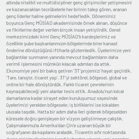
altında nitelikli ve multidisipliner genç girişimciler yetişmesini
ve kazanacakları tecrübelerle her birinin talep gören, aranan
genç liderler haline gelmelerini hedefledik. Dönemimiz
boyunca Genç MÜSİAD akademisinde örnek alınan, düşünce
ve fikirlerine değer verilen birçok insan yetiştirdik. Genel
merkezimizdeki kimi Genç MÜSİAD'lı kardeşlerimiz ve
özellikle şube başkanlarımızın bölgelerinde birer kanaat
önderine dönüştüğünü iftiharla gözlemledik. Üyelerimize yeni
bağlantılar sunmanın yanında mevcut bağlantıların daha
verimli işlemesini mümkün kılacak adımları da attık.
Ekonomiye yeni bir bakış getiren '3T'projemizi hayat geçirdik.
'Tanı, tanıştır, ticaret yap'. 3T'yi sektörel, bölgesel, global ve
online bir hale dönüştürdük. Farklı ticaret çevrelerinin
kaynaşabileceği yeni alanlar tesis ettik. Anadolu'nun kılcal
damarlarına kadar sirayet eden kuruluşumuz sayesinde
üyelerimizi yerelden bölgesele; iş birliklerini ise lokalden
ulusala taşıdık. Hatta bir adım daha ileri giderek bölgeselden
küresele doğru genişleyen bir vizyon geliştirmeye çalıştık.
Çalışmalarımızla Amerika'dan Çin'e uzanan büyük bir
coğrafyanın da kapılarını araladık. Ticaretin sıfır noktasında
duran girişimcilerimizin kendi kabından çıkarak yeni pazarları