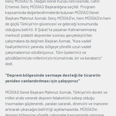
Genç MÜSİAD 15. Olağan Genel Kurulu neticesinde, Cahit
Ertemel, Genç MÜSİAD Başkanlığına seçildi. Program
kapsamında değerlendirmelerde bulunan MÜSİAD Genel
Başkanı Mahmut Asmalı, Genç MÜSİAD'ın, hem MÜSİAD'ın hem
de güçlü Türkiye'nin güvencesi ve geleceği konumunda
olduğunu belirtti. 6 Şubat'ta yaşanan Kahramanmaraş
merkezli şiddetli depremler sonrası gerçekleştirilen
çalışmalara da değinen Başkan Asmalı, "Kısa vadeli
faaliyetlerimiz yanında, bölgeye yönelik uzun vadeli
çalışmalarımızı sürdürüyoruz. Tüm üyelerimiz ve
gönüllülerimizle milletimizin hizmetinde, bir ve beraberiz"
dedi.
"Deprem bölgesinde sermaye desteği ile ticaretin
yeniden canlandırılması için çalışıyoruz"
MÜSİAD Genel Başkanı Mahmut Asmalı, Türkiye'nin devlet ve
millet el ele vererek deprem felaketinin sebep olduğu
travmadan güçlenerek, yaraları sararak, direncini ve inancının
artırarak çıkacağını belirttiği açıklamasında, MÜSİAD’ın
deprem bölgesine yönelik çalışmalar kapsamında sermaye