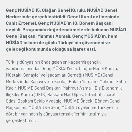
Genç MÜSİAD 15. Olağan Genel Kurulu, MÜSİAD Genel
Üyelik
Merkezinde gerçekleştirildi. Genel Kurul neticesinde
Cahit Ertemel, Genç MÜSİAD'ın 10. Dönem Başkanı
E-İşlemler
seçildi. Programda değerlendirmelerde bulunan MÜSİAD
Genel Başkanı Mahmut Asmalı, Genç MÜSİAD'ın, hem
MÜSİAD'ın hem de güçlü Türkiye'nin güvencesi ve
İletişim
Hakkımızda
Galeri
geleceği konumunda olduğuna işaret etti.
Türk iş dünyasının önde gelen en kapsamlı gençlik
yapılanmalarından Genç MÜSİAD'ın 15. Olağan Genel Kurulu,
Müstakil Sanayici ve İşadamları Derneği (MÜSİAD) Genel
Merkezinde, Sanayi ve Teknoloji Bakan Yardımcı Mehmet Fatih
Kacır, MÜSİAD Genel Başkanı Mahmut Asmalı, Dış Ekonomik
İlişkiler Kurulu (DEİK) Başkanı Nail Olpak, İstanbul Ticaret
Odası Başkanı Şekib Avdagiç, MÜSİAD Önceki Dönem Genel
Başkanları, MÜSİAD ve Genç MÜSİAD üyeleri ve Türkiye'nin
dört bir yanından iş dünyası temsilcilerinin katılımıyla
gerçekleştirildi.