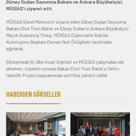
Güney Sudan Savunma Bakanı ve Ankara Büyükelçisi,
MÜSİAD'ı ziyaret etti.
Üyelik
MÜSİAD Genel Merkezini ziyaret eden Güney Sudan Savunma
E-İşlemler
Bakanı Chol Thon Balok ve Güney Sudan'ın Ankara Büyükelçisi
Majok Guandong Thiep, MÜSİAD Diplomatik İlişkiler
Komisyonu Başkanı Osman Nuri Önügören tarafından
ağırlandı.
İletişim
Hakkımızda
Galeri
Görüşmede iki ülke ticari ilişkileri ve MÜSİAD çalışmaları ele
alınırken, toplantı sonrası Bakan Chol Thon Balok'a Yetim
Hamilik Projesi kapsamında sertifika takdim edildi.
HABERDEN GÖRSELLER