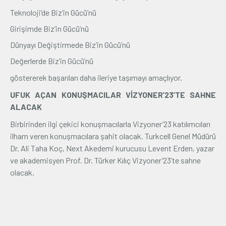
Teknoloji’de Biz’in Gücü’nü
Girişimde Biz’in Gücü’nü
Dünyayı Değiştirmede Biz’in Gücü’nü
Değerlerde Biz’in Gücü’nü
göstererek başarıları daha ileriye taşımayı amaçlıyor.
UFUK AÇAN KONUŞMACILAR VİZYONER’23’TE SAHNE
ALACAK
Birbirinden ilgi çekici konuşmacılarla Vizyoner’23 katılımcıları
ilham veren konuşmacılara şahit olacak. Turkcell Genel Müdürü
Dr. Ali Taha Koç, Next Akedemi kurucusu Levent Erden, yazar
ve akademisyen Prof. Dr. Türker Kılıç Vizyoner’23’te sahne
olacak.