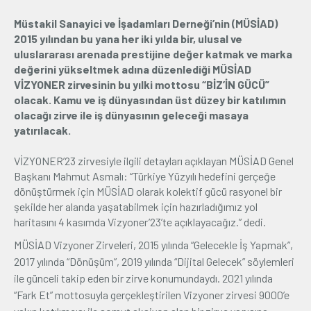
Müstakil Sanayici ve İşadamları Derneği’nin (MÜSİAD)
Üyelik
2015 yılından bu yana her iki yılda bir, ulusal ve
uluslararası arenada prestijine değer katmak ve marka
E-İşlemler
değerini yükseltmek adına düzenlediği MÜSİAD
VİZYONER zirvesinin bu yılki mottosu “BİZ’İN GÜCÜ”
olacak. Kamu ve iş dünyasından üst düzey bir katılımın
İletişim
Hakkımızda
Galeri
olacağı zirve ile iş dünyasının geleceği masaya
yatırılacak.
VİZYONER’23 zirvesiyle ilgili detayları açıklayan MÜSİAD Genel
Başkanı Mahmut Asmalı: “Türkiye Yüzyılı hedefini gerçeğe
dönüştürmek için MÜSİAD olarak kolektif gücü rasyonel bir
şekilde her alanda yaşatabilmek için hazırladığımız yol
haritasını 4 kasımda Vizyoner’23’te açıklayacağız.” dedi.
MÜSİAD Vizyoner Zirveleri, 2015 yılında “Gelecekle İş Yapmak”,
2017 yılında “Dönüşüm”, 2019 yılında “Dijital Gelecek” söylemleri
ile günceli takip eden bir zirve konumundaydı. 2021 yılında
“Fark Et” mottosuyla gerçekleştirilen Vizyoner zirvesi 9000’e