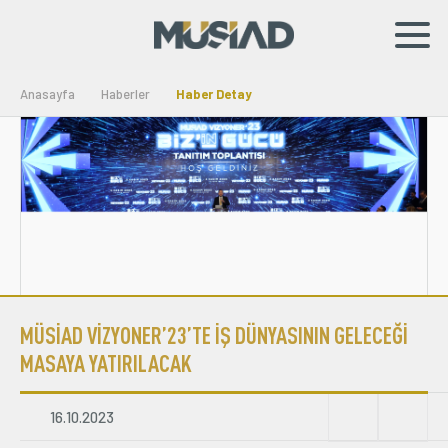
EN
TR
Anasayfa
Haberler
Haber Detay
Kurumsal
Markalar
Haberler
Yayınlar
MÜSİAD VİZYONER’23’TE İŞ DÜNYASININ GELECEĞİ
Sosyal Sorumluluk
MASAYA YATIRILACAK
Bilgi Merkezi
16.10.2023
İş Birlikleri