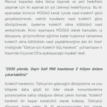
Mevcut başarıları daha ileriye taşımak ve yeni hedeflere
ulaşmak için iki aşamalı bir yol izlemeyi hedefliyoruz. Bu iki
aşamadan birincisi MÜSİAD kendi içinde nasıl kolektif gücü
gerçekleştirecek, sektör kurullarını nasıl kolektif güce
dönüştürecek, üyelerine kolektif olma kültürünü nasıl
yerleştirecek. İkinci aşamaysa MÜSİAD olarak kamudan, iş
dünyasına, girişimcilikten eğitime kadar toplumun tamamına
kolektif olma kültürünün nasıl yayılabileceğine dair bir öneri
niteliğinde
“Türkiye için Kolektif Güç Hareketi”
yol haritasını 4
Kasım’da Vizyoner’23’te açıklayacağız inşallah” dedi.
“2030 yılında, Gayrı Safi Milli hasılamızı 2 trilyon dolara
çıkartabiliriz”
Kolektif hareketin, Türkiye'nin geleceğini dönüştürme ve onu
bölgede daha güçlü bir lider olarak konumlandırma
potansiyeline sahip olduğuna dikkat çeken Asmalı, “Kolektif
hareketi bir başarı katalizörü olarak kullanıp, Türkiye’yi
dünyanın önde gelen ilk 10 ekonomisinden biri olarak