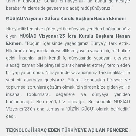
tahmin ediyoruz. Çünkü enflasyonun da aşağı gelmesiyle
beraber faizlerde de gevşeme olacağını düşünüyoruz.’’
MÜSİAD Vizyoner’23 İcra Kurulu Başkanı Hasan Ekmen;
Bireysellikten bize giden yol ile dünyaya yeniden bağlanacağız
diyen
MÜSİAD Vizyoner’23 İcra Kurulu Başkanı Hasan
Ekmen, “
Bugün, içerisinde yaşadığımız Dünya’yı fark ettik.
Günümüz dünyasında bireysellik en yaygın yaşam biçimi haline
geldi. İnsanlar artık kendi iç dünyasında yaşayan, aksiyon
alacağı zaman bile bireysel olarak hareket etmeyi tercih eden
bir yapıya büründü. Nihayetinde kazandığımız farkındalıklar ile
yeni bir aşamaya geçiyoruz. Yıllardır konuşulan bireysel ve
toplumsal sorunlara çözüm olmak için birden bize giden yol ile
insana, toplumlara, değerlere ve dünyaya yeniden
bağlanacağız. Ben değil, biz olacağız. Bu sebeple MÜSİAD
Vizyoner’23’ün ana temasını “BİZ’İN GÜCÜ” olarak belirledik”
dedi.
TEKNOLOJİ İHRAÇ EDEN TÜRKİYEYE AÇILAN PENCERE: