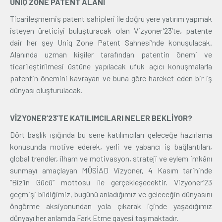
UNIQ ZONE PATENT ALANI
Ticarileşmemiş patent sahipleri ile doğru yere yatırım yapmak
isteyen üreticiyi buluşturacak olan Vizyoner’23’te, patente
dair her şey Uniq Zone Patent Sahnesi’nde konuşulacak.
Alanında uzman kişiler tarafından patentin önemi ve
ticarileştirilmesi üstüne yapılacak ufuk açıcı konuşmalarla
patentin önemini kavrayan ve buna göre hareket eden bir iş
dünyası oluşturulacak.
VİZYONER’23’TE KATILIMCILARI NELER BEKLİYOR?
Dört başlık ışığında bu sene katılımcıları geleceğe hazırlama
konusunda motive ederek, yerli ve yabancı iş bağlantıları,
global trendler, ilham ve motivasyon, strateji ve eylem imkânı
sunmayı amaçlayan MÜSİAD Vizyoner, 4 Kasım tarihinde
“Biz’in Gücü’’ mottosu ile gerçekleşecektir. Vizyoner’23
geçmişi bildiğimiz, bugünü anladığımız ve geleceğin dünyasını
öngörme aksiyonundan yola çıkarak içinde yaşadığımız
dünyayı her anlamda Fark Etme gayesi taşımaktadır.