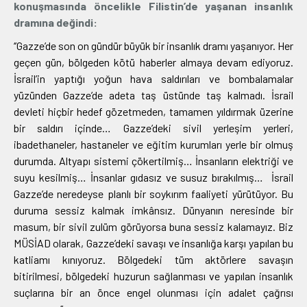
konuşmasında öncelikle Filistin’de yaşanan insanlık
dramına değindi:
‘’Gazze’de son on gündür büyük bir insanlık dramı yaşanıyor. Her
geçen gün, bölgeden kötü haberler almaya devam ediyoruz.
İsrail’in yaptığı yoğun hava saldırıları ve bombalamalar
yüzünden Gazze’de adeta taş üstünde taş kalmadı. İsrail
devleti hiçbir hedef gözetmeden, tamamen yıldırmak üzerine
bir saldırı içinde… Gazze’deki sivil yerleşim yerleri,
ibadethaneler, hastaneler ve eğitim kurumları yerle bir olmuş
durumda. Altyapı sistemi çökertilmiş… İnsanların elektriği ve
suyu kesilmiş… İnsanlar gıdasız ve susuz bırakılmış… İsrail
Gazze’de neredeyse planlı bir soykırım faaliyeti yürütüyor. Bu
duruma sessiz kalmak imkânsız. Dünyanın neresinde bir
masum, bir sivil zulüm görüyorsa buna sessiz kalamayız. Biz
MÜSİAD olarak, Gazze’deki savaşı ve insanlığa karşı yapılan bu
katliamı kınıyoruz. Bölgedeki tüm aktörlere savaşın
bitirilmesi, bölgedeki huzurun sağlanması ve yapılan insanlık
suçlarına bir an önce engel olunması için adalet çağrısı