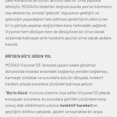
yakın katılımcısı ile somut aksiyon alan bir zirve yapısına
dönüştü. MÜSİAD’ın hedefleri doğrultusunda yeni bir kilometre
taşı eklenen bu zirvede “gelecek” olgusunun geldiğini ve
geleceğin yaşandığının fark edilmesi gerektiğinin altını çizen
bir iç görüyle yaşanan değişimlere karşı farkındalık sağlandı.
Vizyoner hem dönüşen hem de dönüştüren bir zirve olarak
söylemde kalmayan artık harekete geçiren zirve olarak akıllara
kazındı.
BİR’DEN BİZ’E GİDEN YOL
MÜSİAD Vizyoner’23’, bireysel yaşam odaklı günümüz
dünyasında insanlar arasındaki bağlantıyı yeniden sağlamayı,
karmaşık zorluklar ve sorunlarla dolu bir dünyada, kolektif
hareket yoluyla sorunlara çözümler bulmaya geliyor.
“Biz’in Gücü
” mottosu üzerine inşa edilen Vizyoner’23 yıllardır
konuşulan sorunlara, bu sorunlara getirilen çözümlere karşı
sonuç elde edebilmenin yolunun
kolektif hareket
ten
geçtiğini; birlikte çalışarak, güçleri ve kaynakları bir araya