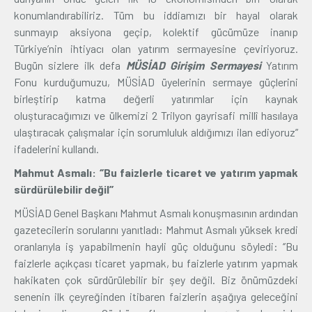
konumlandırabiliriz. Tüm bu iddiamızı bir hayal olarak
sunmayıp aksiyona geçip, kolektif gücümüze inanıp
Türkiye’nin ihtiyacı olan yatırım sermayesine çeviriyoruz.
Bugün sizlere ilk defa
MÜSİAD Girişim Sermayesi
Yatırım
Fonu kurduğumuzu, MÜSİAD üyelerinin sermaye güçlerini
birleştirip katma değerli yatırımlar için kaynak
oluşturacağımızı ve ülkemizi 2 Trilyon gayrisafi millî hasılaya
ulaştıracak çalışmalar için sorumluluk aldığımızı ilan ediyoruz”
ifadelerini kullandı.
Mahmut Asmalı: ‘’Bu faizlerle ticaret ve yatırım yapmak
sürdürülebilir değil’’
MÜSİAD Genel Başkanı Mahmut Asmalı konuşmasının ardından
gazetecilerin sorularını yanıtladı: Mahmut Asmalı yüksek kredi
oranlarıyla iş yapabilmenin hayli güç olduğunu söyledi: ‘’Bu
faizlerle açıkçası ticaret yapmak, bu faizlerle yatırım yapmak
hakikaten çok sürdürülebilir bir şey değil. Biz önümüzdeki
senenin ilk çeyreğinden itibaren faizlerin aşağıya geleceğini