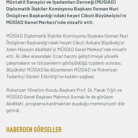
Müstakil Sanayici ve İşadamları Derneği (MÜSİAD)
Diplomatik İlişkiler Komisyonu Başkanı Osman Nuri
Üyelik
Önügören Başkanlığı'ndaki heyet Cibuti Büyükelçisi'ni
MÜSİAD Genel Merkezi'nde misafir etti.
E-İşlemler
MÜSİAD Diplomatik İlişkiler Komisyonu Başkanı Osman Nuri
Önügören Başkanlığı'ndaki heyet Cibuti Ankara Büyükelçisi
Aden Hüseyin Abdillahi'yi MÜSİAD Genel Merkezi'nde misafir
İletişim
Hakkımızda
Galeri
etti. İki ülke arasındaki ticari hacmi geliştirmeye yönelik
çalışmaların ve istişarelerin görüşüldüğü toplantı sonrası,
Büyükelçi MÜSİAD'da düzenlenen MÜSİAD ve Roketsan
Tedarikçi Günleri Etkinliği'ne katılım sağladı.
Roketsan Yönetim Kurulu Başkanı Prof. Dr. Faruk Yiğit ve
MÜSİAD Genel Başkanı Mahmut Asmalı ile de görüşen
Abdillahi, programa katılmaktan duyduğu memnuniyeti dile
getirdi.
HABERDEN GÖRSELLER