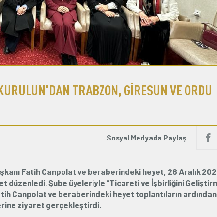
R KURULUN'DAN TRABZON, GİRESUN VE ORDU
Sosyal Medyada Paylaş
aşkanı Fatih Canpolat ve beraberindeki heyet, 28 Aralık 20
 düzenledi. Şube üyeleriyle “Ticareti ve İşbirliğini Geliştir
tih Canpolat ve beraberindeki heyet toplantıların ardından
rine ziyaret gerçekleştirdi.