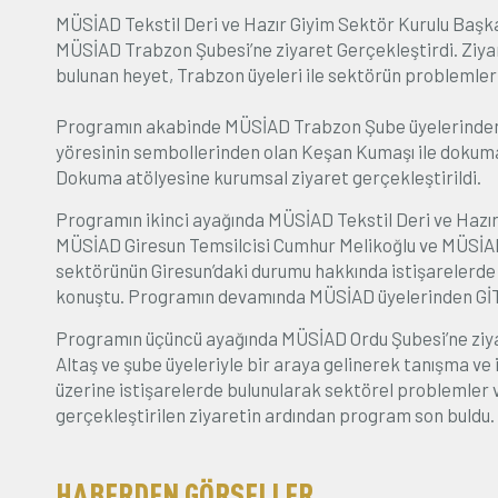
MÜSİAD Tekstil Deri ve Hazır Giyim Sektör Kurulu Başk
MÜSİAD Trabzon Şubesi’ne ziyaret Gerçekleştirdi. Ziya
bulunan heyet, Trabzon üyeleri ile sektörün problemler
Programın akabinde MÜSİAD Trabzon Şube üyelerinden C
yöresinin sembollerinden olan Keşan Kumaşı ile dokuma ü
Dokuma atölyesine kurumsal ziyaret gerçekleştirildi.
Programın ikinci ayağında MÜSİAD Tekstil Deri ve Hazı
MÜSİAD Giresun Temsilcisi Cumhur Melikoğlu ve MÜSİAD G
sektörünün Giresun’daki durumu hakkında istişarelerde
konuştu. Programın devamında MÜSİAD üyelerinden GİTE
Programın üçüncü ayağında MÜSİAD Ordu Şubesi’ne ziya
Altaş ve şube üyeleriyle bir araya gelinerek tanışma ve is
üzerine istişarelerde bulunularak sektörel problemler
gerçekleştirilen ziyaretin ardından program son buldu.
HABERDEN GÖRSELLER