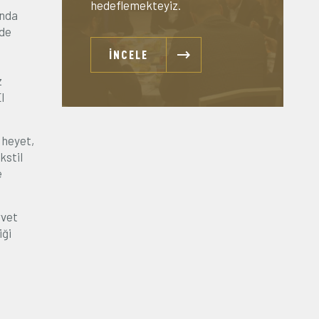
hedeflemekteyiz.
ında
rde
İNCELE
z
l
 heyet,
kstil
e
rvet
iği