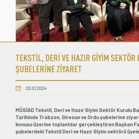
TEKSTİL, DERİ VE HAZIR GİYİM SEKTÖ
ŞUBELERİNE ZİYARET
02.01.2024
MÜSİAD Tekstil, Deri ve Hazır Giyim Sektör Kurulu B
Tarihinde Trabzon, Giresun ve Ordu şubelerine ziyaret
konusu üzerine toplantılar gerçekleştiren Başkan Fa
şubelerdeki Tekstil Deri ve Hazır Giyim sektörü üyele