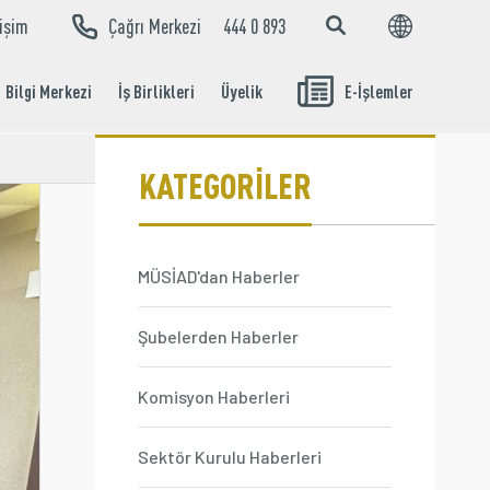
tişim
Çağrı Merkezi
444 0 893
EN
TR
Bilgi Merkezi
İş Birlikleri
Üyelik
E-İşlemler
Aidat Ödeme
İşlemleri
KATEGORİLER
MÜSİAD'dan Haberler
Şubelerden Haberler
Komisyon Haberleri
Sektör Kurulu Haberleri