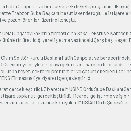
anı Fatih Canpolat ve beraberindeki heyet, programın ilk ayağ
rette Trabzon Şube Başkanı Mesut İskenderoğlu ile istişarele
i ve çözüm önerileri üzerine konuştu.
elal Çağatay Saka’nın firması olan Saka Tekstil ve Karadeni
rünlerin üretildiği yerel işletme vasfındaki Çarşıbaşı Keşan E
r Giyim Sektör Kurulu Başkanı Fatih Canpolat ve beraberindeki
iresun üyeleriyle bir araya gelerek istişarelerde bulundu. Te
 bulunan heyet, sektörel problemler ve çözüm önerileri üzerin
KS Firmasına üye ziyareti gerçekleştirildi.
ret gerçekleştirildi. Ziyarette MÜSİAD Ordu Şube Başkanı Se
tişare toplantısı gerçekleştirildi. Ticareti geliştirme ve iş birl
 ve çözüm önerileri üzerine konuşuldu. MÜSİAD Ordu Şubesi’ne