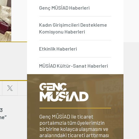
Genç MÜSİAD Haberleri
Kadın Girişimcileri Destekleme
Komisyonu Haberleri
Etkinlik Haberleri
MÜSİAD Kültür-Sanat Haberleri
23
Genç MÜSİAD ile ticaret
me”
portalımızla tüm üyelerimizin
birbirine kolayca ulaşmasını ve
aralarındaki ticareti arttırması