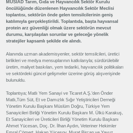
MÜSİAD Tarım, Gıda ve Hayvancılık Sektör Kurulu
öncülüğünde düzenlenen Hayvancılık Sektör Meclisi
Üyelik
toplantısı, sektörün önde gelen temsilcilerinin geniş
katılımıyla gerçekleştirildi. Toplantıda, başta hayvansal
E-İşlemler
protein arz güvenliği olmak üzere sektörün mevcut
durumu, karşılaşılan sorunlar ve geleceğe yönelik
stratejiler kapsamlı şekilde ele alındı.
İletişim
Hakkımızda
Galeri
Alanında uzman akademisyenler, sektör temsilcileri, üretici
birlikleri ve medya mensuplarının katkılarıyla; sürdürülebilir
üretim, maliyet baskıları, yem tedariki, hayvancılık politikaları
ve sektördeki güncel gelişmeler üzerine görüş alışverişinde
bulunuldu.
Toplantıya; Matlı Yem Sanayi ve Ticaret A.Ş.’den Önder
Matlı,Tüm Süt, Et ve Damızlık Sığır Yetiştiricileri Derneği
Yönetim Kurulu Başkanı Müslüm Doğru, Türkiye Yem
Sanayicileri Birliği Yönetim Kurulu Başkanı M. Ülkü Karakuş,
Et Sanayicileri ve Üreticileri Birliği Yönetim Kurulu Başkanı
Ahmet Yücesan, Doç. Dr. İlhan Aydın, Veteriner Hekimler
Emral Cömert, Hakan Yücesoy, Murat Bircan ve Yavuz