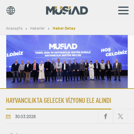
EN
TR
Anasayfa
Haberler
Haber Detay
Kurumsal
Markalar
Haberler
Yayınlar
HAYVANCILIKTA GELECEK VİZYONU ELE ALINDI
Sosyal Sorumluluk
Bilgi Merkezi
30.03.2026
İş Birlikleri