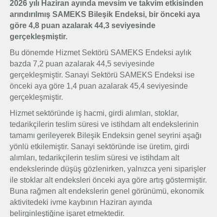
2026 yılı Haziran ayında mevsim ve takvim etkisinden
arındırılmış SAMEKS Bileşik Endeksi, bir önceki aya
Üyelik
göre 4,8 puan azalarak 44,3 seviyesinde
gerçekleşmiştir.
E-İşlemler
Bu dönemde Hizmet Sektörü SAMEKS Endeksi aylık
bazda 7,2 puan azalarak 44,5 seviyesinde
gerçekleşmiştir. Sanayi Sektörü SAMEKS Endeksi ise
İletişim
Hakkımızda
Galeri
önceki aya göre 1,4 puan azalarak 45,4 seviyesinde
gerçekleşmiştir.
Hizmet sektöründe iş hacmi, girdi alımları, stoklar,
tedarikçilerin teslim süresi ve istihdam alt endekslerinin
tamamı gerileyerek Bileşik Endeksin genel seyrini aşağı
yönlü etkilemiştir. Sanayi sektöründe ise üretim, girdi
alımları, tedarikçilerin teslim süresi ve istihdam alt
endekslerinde düşüş gözlenirken, yalnızca yeni siparişler
ile stoklar alt endeksleri önceki aya göre artış göstermiştir.
Buna rağmen alt endekslerin genel görünümü, ekonomik
aktivitedeki ivme kaybının Haziran ayında
belirginleştiğine işaret etmektedir.