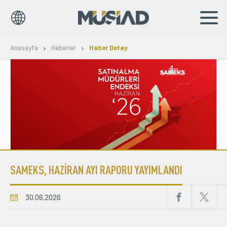
EN
TR
Anasayfa
Haberler
Haber Detay
Kurumsal
Markalar
Haberler
Yayınlar
SAMEKS, HAZİRAN AYI RAPORU YAYIMLANDI
Sosyal Sorumluluk
Bilgi Merkezi
30.06.2026
İş Birlikleri