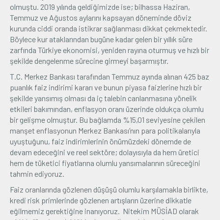
olmuştu. 2019 yılında geldiğimizde ise; bilhassa Haziran,
Temmuz ve Ağustos aylarını kapsayan döneminde döviz
kurunda ciddi oranda istikrar sağlanması dikkat çekmektedir.
Böylece kur ataklarından bugüne kadar gelen bir yıllık süre
zarfında Türkiye ekonomisi, yeniden rayına oturmuş ve hızlı bir
şekilde dengelenme sürecine girmeyi başarmıştır.
T.C. Merkez Bankası tarafından Temmuz ayında alınan 425 baz
puanlık faiz indirimi kararı ve bunun piyasa faizlerine hızlı bir
şekilde yansımış olması da iç talebin canlanmasına yönelik
etkileri bakımından, enflasyon oranı üzerinde oldukça olumlu
bir gelişme olmuştur. Bu bağlamda %15,01 seviyesine çekilen
manşet enflasyonun Merkez Bankası’nın para politikalarıyla
uyuştuğunu, faiz indirimlerinin önümüzdeki dönemde de
devam edeceğini ve reel sektöre; dolayısıyla da hem üretici
hem de tüketici fiyatlarına olumlu yansımalarının süreceğini
tahmin ediyoruz.
Faiz oranlarında gözlenen düşüşü olumlu karşılamakla birlikte,
kredi risk primlerinde gözlenen artışların üzerine dikkatle
eğilmemiz gerektiğine inanıyoruz. Nitekim MÜSİAD olarak