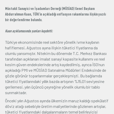
Üyelik
Müstakil Sanayici ve İşadamları Derneği (MÜSİAD) Genel Başkanı
Abdurrahman Kaan, TÜİK’in açıkladığı enflasyon rakamlarına ilişkin yazılı
bir değerlendirme bulundu.
E-İşlemler
Kaan açıklamasında şunları kaydetti:
İletişim
Hakkımızda
Galeri
Türkiye ekonomisinde reel sektöre yönelik ivme kaybının
hafiflemesi, Ağustos ayına ilişkin tüketici fiyatlarına da
olumlu yansımıştır. Nitekim bu dönemde T.C. Merkez Bankası
tarafından açıklanan imalat sanayi kapasite kullanımı ve reel
kesim güven endekslerinde artış kaydedilmiş, ayrıca İSO’nun
açıkladığı PMI ve MÜSİAD Satınalma Müdürleri Endeksinde de
gözle görünür toparlanmalar gerçekleşmişti. Bu bağlamda
tüketici fiyatlarındaki yıllık bazda artışının %15,01 seviyesine
gerilemesi, yılın üçüncü çeyreğine yönelik olumlu bir tablo
sunmaktadır.
Önceki yılın Ağustos ayında ülkemizin maruz kaldığı spekülatif
döviz atağı sebebiyle üretim maliyetlerinde gözlenen artışlar,
tüketici fiyatlarındaki dalgalanmaların temel belirleyicisi