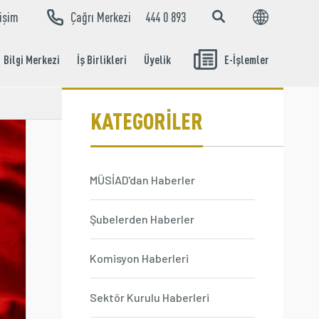
tişim
Çağrı Merkezi
444 0 893
EN
TR
Bilgi Merkezi
İş Birlikleri
Üyelik
E-İşlemler
Aidat Ödeme
İşlemleri
KATEGORİLER
MÜSİAD'dan Haberler
Şubelerden Haberler
Komisyon Haberleri
Sektör Kurulu Haberleri