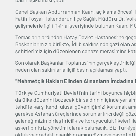
basın açıklaması yaptı.
Genel Başkan Abdurrahman Kaan, açıklama öncesi, 
Fatih Tosyalı, İskenderun İlçe Sağlık Müdürü Dr. Volka
gelişmelerle ilgili fikir alışverişinde bulunan Kaan, M
Temasların ardından Hatay Devlet Hastanesi’ne geçe
Başkanlarımızla birlikte, İdlib saldırısında gazi olan
şehitlerimiz için düzenlenen cenaze merasimine katı
Son olarak Başkanlar Toplantısı’nın gerçekleştirildiğ
neden olan saldırılarla ilgili basın açıklaması yaptı.
“Mehmetçik Hakları Elinden Alınanların İmdadına
Türkiye Cumhuriyeti Devleti’nin tarihi boyunca hi
ç
bi
da ülke düzenini bozacak bir saldırının i
ç
inde yer al
tehdite karşı kendi ulusal güvenliğimizi korumak ama
gerekse Astana süre
ç
lerinde sorun artırıcı değil ç
geleneğimizin birleştiricilik ve koruyuculuk ilkeleri 
askeri bir kriz yönetimi olarak bakmadık. Biz Türkiye
olduk ve oradaki insanlık dramını çözmeye gayret e