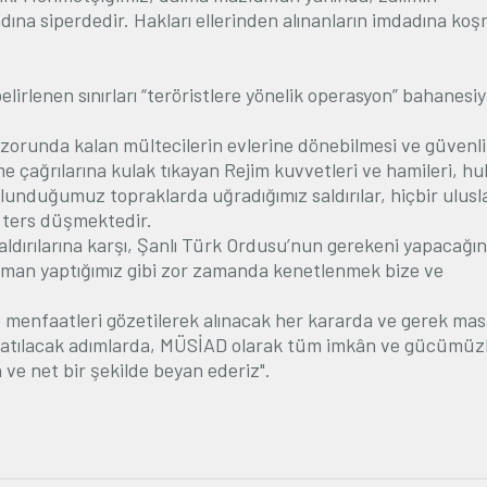
 adına siperdedir. Hakları ellerinden alınanların imdadına koş
lirlenen sınırları “teröristlere yönelik operasyon” bahanesiyl
k zorunda kalan mültecilerin evlerine dönebilmesi ve güvenli
lme
ç
ağrılarına kulak tıkayan Rejim kuvvetleri ve hamileri, h
ulunduğumuz topraklarda uğradığımız saldırılar, hi
ç
bir ulusl
 ters düşmektedir.
saldırılarına karşı, Şanlı Türk Ordusu’nun gerekeni yapacağı
aman yaptığımız gibi zor zamanda kenetlenmek bize ve
 menfaatleri gözetilerek alınacak her kararda ve gerek ma
 atılacak adımlarda, M
Ü
SİAD olarak tüm imkân ve gücümüz
ve net bir şekilde beyan ederiz".