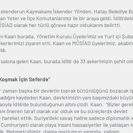
İskenderun Kaymakamı İskender Yönden, Hatay Belediye B
n Yeter ve İlçe Komutanlarımız ile bir araya geldi. İdlib’dek
ÜSİAD olarak her türlü göreve hazır olduklarını belirtti.
n Kaan burada, Yönetim Kurulu Üyelerimiz ve Yurt içi Şub
 askerlerimizi ziyaret etti. Kaan ve MÜSİAD üyelerimiz, akabi
ldı.
i salona gelen Kaan, burada İdlib’ de 33 askerimizin şehit ol
 Koşmak İçin Seferde”
r zaman başka bir devletin toprak bütünlüğünü bozacak iş
madığını kaydeden Kaan, devletimizin yanı başımızdaki büyük
cıyla İdlib’de bulunduğunun altını çizdi. Kaan, “Bizler gere
özüm öneren taraf olarak var olduk ve bu süre
ç
lerde devlet
ile hareket ettik. Suriye’deki savaş haline sadece diplomatik 
 Cumhuriyeti olarak olaya insani hassasiyetler ile yaklaşan 
ttik. Mehmetçiğimiz, daima mazlumun yanında, zalimin