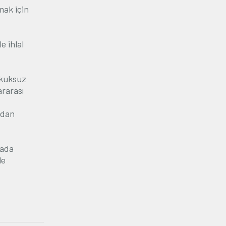
mak için
e ihlal
ukuksuz
ararası
ndan
sada
le