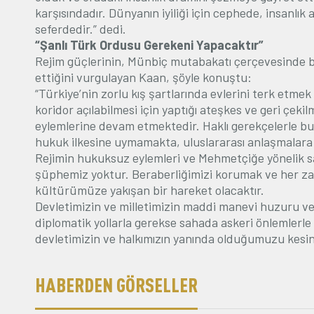
karşısındadır. Dünyanın iyiliği için cephede, insanlık
seferdedir.” dedi.
“Şanlı Türk Ordusu Gerekeni Yapacaktır”
Rejim güçlerinin, Münbiç mutabakatı çer
ç
evesinde be
ettiğini vurgulayan Kaan, şöyle konuştu:
“Türkiye’nin zorlu kış şartlarında evlerini terk etme
koridor açılabilmesi i
ç
in yaptığı ateşkes ve geri
ç
eki
eylemlerine devam etmektedir. Haklı gerek
ç
elerle b
hukuk ilkesine uymamakta, uluslararası anlaşmalara
Rejimin hukuksuz eylemleri ve Mehmet
ç
iğe yönelik 
şüphemiz yoktur. Beraberliğimizi korumak ve her z
kültürümüze yakışan bir hareket olacaktır.
Devletimizin ve milletimizin maddi manevi huzuru ve
diplomatik yollarla gerekse sahada askeri önlemlerle
devletimizin ve halkımızın yanında olduğumuzu kesin 
HABERDEN GÖRSELLER