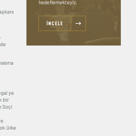
hedeflemekteyiz.
aşkanı
i
İNCELE
e
nde
masına
gal ya
 bir
k So
ç
i
ve
tek ülke