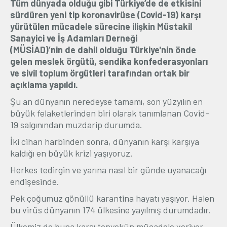
Tüm dünyada olduğu gibi Türkiye’de de etkisini
sürdüren yeni tip koronavirüse (Covid-19) karşı
Üyelik
yürütülen mücadele sürecine ilişkin Müstakil
Sanayici ve İş Adamları Derneği
E-İşlemler
(MÜSİAD)’nin de dahil olduğu Türkiye'nin önde
gelen meslek örgütü, sendika konfederasyonları
ve sivil toplum örgütleri tarafından ortak bir
İletişim
Hakkımızda
Galeri
açıklama yapıldı.
Şu an dünyanın neredeyse tamamı, son yüzyılın en
büyük felaketlerinden biri olarak tanımlanan Covid-
19 salgınından muzdarip durumda.
İki cihan harbinden sonra, dünyanın karşı karşıya
kaldığı en büyük krizi yaşıyoruz.
Herkes tedirgin ve yarına nasıl bir günde uyanacağı
endişesinde.
Pek çoğumuz gönüllü karantina hayatı yaşıyor. Halen
bu virüs dünyanın 174 ülkesine yayılmış durumdadır.
Ülkemiz de buna karşı topyekûn mücadele veriyor.