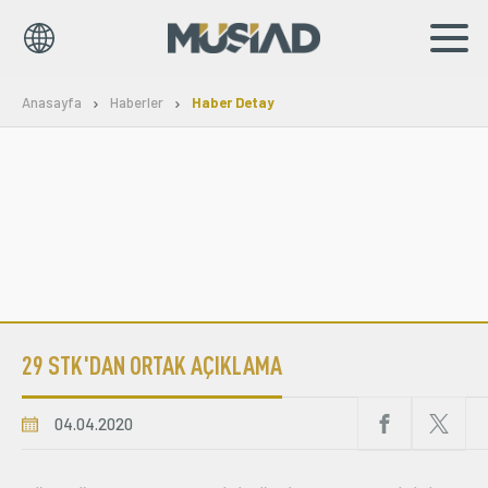
EN
TR
Anasayfa
Haberler
Haber Detay
Kurumsal
Markalar
Haberler
Yayınlar
29 STK'DAN ORTAK AÇIKLAMA
Sosyal Sorumluluk
Bilgi Merkezi
04.04.2020
İş Birlikleri