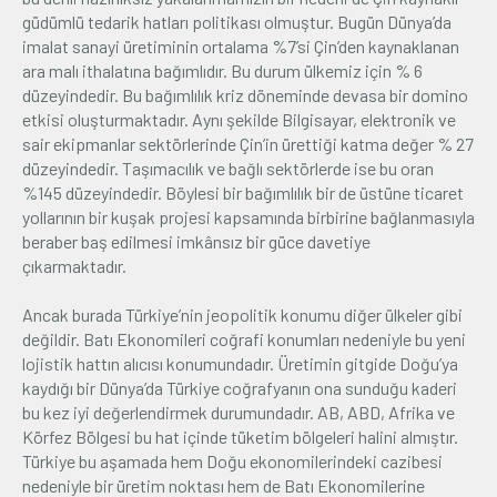
güdümlü tedarik hatları politikası olmuştur. Bugün Dünya’da
imalat sanayi üretiminin ortalama %7’si Çin’den kaynaklanan
ara malı ithalatına bağımlıdır. Bu durum ülkemiz için % 6
düzeyindedir. Bu bağımlılık kriz döneminde devasa bir domino
etkisi oluşturmaktadır. Aynı şekilde Bilgisayar, elektronik ve
sair ekipmanlar sektörlerinde Çin’in ürettiği katma değer % 27
düzeyindedir. Taşımacılık ve bağlı sektörlerde ise bu oran
%145 düzeyindedir. Böylesi bir bağımlılık bir de üstüne ticaret
yollarının bir kuşak projesi kapsamında birbirine bağlanmasıyla
beraber baş edilmesi imkânsız bir güce davetiye
çıkarmaktadır.
Ancak burada Türkiye’nin jeopolitik konumu diğer ülkeler gibi
değildir. Batı Ekonomileri coğrafi konumları nedeniyle bu yeni
lojistik hattın alıcısı konumundadır. Üretimin gitgide Doğu’ya
kaydığı bir Dünya’da Türkiye coğrafyanın ona sunduğu kaderi
bu kez iyi değerlendirmek durumundadır. AB, ABD, Afrika ve
Körfez Bölgesi bu hat içinde tüketim bölgeleri halini almıştır.
Türkiye bu aşamada hem Doğu ekonomilerindeki cazibesi
nedeniyle bir üretim noktası hem de Batı Ekonomilerine