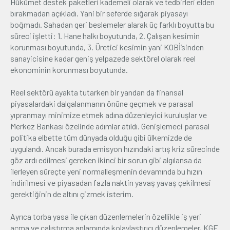
Hükümet destek paketleri kademeli olarak ve tedbirleri elden
bırakmadan açıkladı. Yani bir seferde sığarak piyasayı
boğmadı. Sahadan geri beslemeler alarak üç farklı boyutta bu
süreci işletti: 1. Hane halkı boyutunda, 2. Çalışan kesimin
korunması boyutunda, 3. Üretici kesimin yani KOBİ’sinden
sanayicisine kadar geniş yelpazede sektörel olarak reel
ekonominin korunması boyutunda.
Reel sektörü ayakta tutarken bir yandan da finansal
piyasalardaki dalgalanmanın önüne geçmek ve parasal
yıpranmayı minimize etmek adına düzenleyici kuruluşlar ve
Merkez Bankası özelinde adımlar atıldı. Genişlemeci parasal
politika elbette tüm dünyada olduğu gibi ülkemizde de
uygulandı. Ancak burada emisyon hızındaki artış kriz sürecinde
göz ardı edilmesi gereken ikinci bir sorun gibi algılansa da
ilerleyen süreçte yeni normalleşmenin devamında bu hızın
indirilmesi ve piyasadan fazla naktin yavaş yavaş çekilmesi
gerektiğinin de altını çizmek isterim.
Ayrıca torba yasa ile çıkan düzenlemelerin özellikle iş yeri
açma ve çalıştırma anlamında kolaylaştırıcı düzenlemeler, KGF