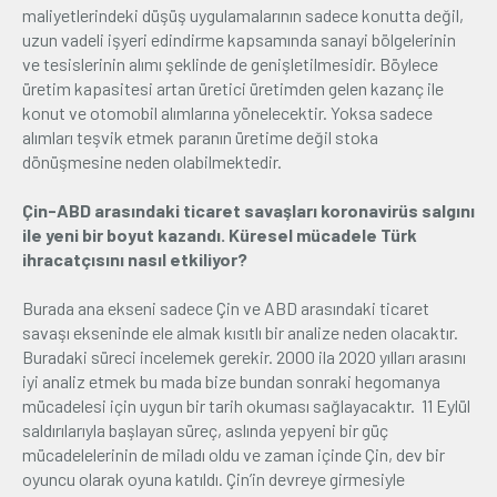
maliyetlerindeki düşüş uygulamalarının sadece konutta değil,
uzun vadeli işyeri edindirme kapsamında sanayi bölgelerinin
ve tesislerinin alımı şeklinde de genişletilmesidir. Böylece
üretim kapasitesi artan üretici üretimden gelen kazanç ile
konut ve otomobil alımlarına yönelecektir. Yoksa sadece
alımları teşvik etmek paranın üretime değil stoka
dönüşmesine neden olabilmektedir.
Çin-ABD arasındaki ticaret savaşları koronavirüs salgını
ile yeni bir boyut kazandı. Küresel mücadele Türk
ihracatçısını nasıl etkiliyor?
Burada ana ekseni sadece Çin ve ABD arasındaki ticaret
savaşı ekseninde ele almak kısıtlı bir analize neden olacaktır.
Buradaki süreci incelemek gerekir. 2000 ila 2020 yılları arasını
iyi analiz etmek bu mada bize bundan sonraki hegomanya
mücadelesi için uygun bir tarih okuması sağlayacaktır. 11 Eylül
saldırılarıyla başlayan süreç, aslında yepyeni bir güç
mücadelelerinin de miladı oldu ve zaman içinde Çin, dev bir
oyuncu olarak oyuna katıldı. Çin’in devreye girmesiyle