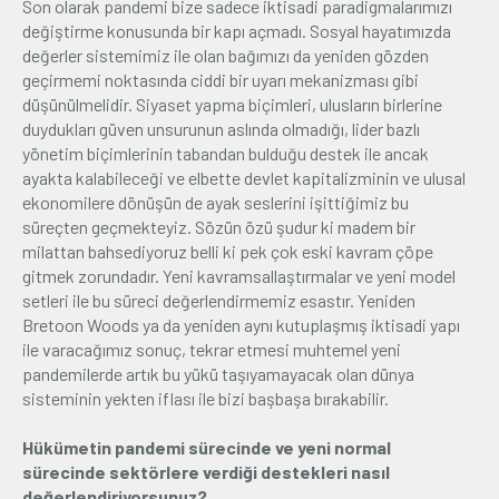
Son olarak pandemi bize sadece iktisadi paradigmalarımızı
değiştirme konusunda bir kapı açmadı. Sosyal hayatımızda
değerler sistemimiz ile olan bağımızı da yeniden gözden
geçirmemi noktasında ciddi bir uyarı mekanizması gibi
düşünülmelidir. Siyaset yapma biçimleri, ulusların birlerine
duydukları güven unsurunun aslında olmadığı, lider bazlı
yönetim biçimlerinin tabandan bulduğu destek ile ancak
ayakta kalabileceği ve elbette devlet kapitalizminin ve ulusal
ekonomilere dönüşün de ayak seslerini işittiğimiz bu
süreçten geçmekteyiz. Sözün özü şudur ki madem bir
milattan bahsediyoruz belli ki pek çok eski kavram çöpe
gitmek zorundadır. Yeni kavramsallaştırmalar ve yeni model
setleri ile bu süreci değerlendirmemiz esastır. Yeniden
Bretoon Woods ya da yeniden aynı kutuplaşmış iktisadi yapı
ile varacağımız sonuç, tekrar etmesi muhtemel yeni
pandemilerde artık bu yükü taşıyamayacak olan dünya
sisteminin yekten iflası ile bizi başbaşa bırakabilir.
Hükümetin pandemi sürecinde ve yeni normal
sürecinde sektörlere verdiği destekleri nasıl
değerlendiriyorsunuz?