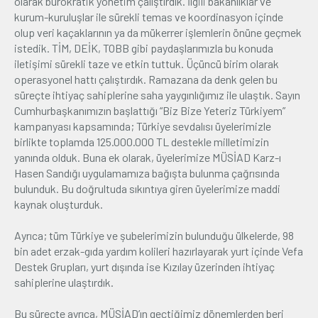
olarak bürokratik yönetim çalıştırdık. İlgili bakanlıklar ve
kurum-kuruluşlar ile sürekli temas ve koordinasyon içinde
olup veri kaçaklarının ya da mükerrer işlemlerin önüne geçmek
istedik. TİM, DEİK, TOBB gibi paydaşlarımızla bu konuda
iletişimi sürekli taze ve etkin tuttuk. Üçüncü birim olarak
operasyonel hattı çalıştırdık. Ramazana da denk gelen bu
süreçte ihtiyaç sahiplerine saha yaygınlığımız ile ulaştık. Sayın
Cumhurbaşkanımızın başlattığı “Biz Bize Yeteriz Türkiyem”
kampanyası kapsamında; Türkiye sevdalısı üyelerimizle
birlikte toplamda 125.000.000 TL destekle milletimizin
yanında olduk. Buna ek olarak, üyelerimize MÜSİAD Karz-ı
Hasen Sandığı uygulamamıza bağışta bulunma çağrısında
bulunduk. Bu doğrultuda sıkıntıya giren üyelerimize maddi
kaynak oluşturduk.
Ayrıca; tüm Türkiye ve şubelerimizin bulunduğu ülkelerde, 98
bin adet erzak-gıda yardım kolileri hazırlayarak yurt içinde Vefa
Destek Grupları, yurt dışında ise Kızılay üzerinden ihtiyaç
sahiplerine ulaştırdık.
Bu süreçte ayrıca, MÜSİAD’ın geçtiğimiz dönemlerden beri