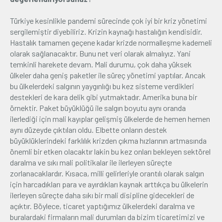
Türkiye kesinlikle pandemi sürecinde çok iyi bir kriz yönetimi
sergilemiştir diyebiliriz. Krizin kaynağı hastalığın kendisidir.
Hastalık tamamen geçene kadar krizde normalleşme kademeli
olarak sağlanacaktır. Bunu net veri olarak almalıyız. Yani
temkinli harekete devam. Mali durumu, çok daha yüksek
ülkeler daha geniş paketler ile süreç yönetimi yaptılar. Ancak
bu ülkelerdeki salgının yaygınlığı bu kez sisteme verdikleri
destekleri de kara delik gibi yutmaktadır. Amerika buna bir
örnektir. Paket büyüklüğü ile salgın boyutu aynı oranda
ilerlediği için mali kayıplar gelişmiş ülkelerde de hemen hemen
aynı düzeyde çıktıları oldu. Elbette onların destek
büyüklüklerindeki farklılık krizden çıkma hızlarının artmasında
önemli bir etken olacaktır lakin bu kez onları bekleyen sektörel
daralma ve sıkı mali politikalar ile ilerleyen süreçte
zorlanacaklardır. Kısaca, milli gelirleriyle orantılı olarak salgın
için harcadıkları para ve ayırdıkları kaynak arttıkça bu ülkelerin
ilerleyen süreçte daha sıkı bir mali disipline gidecekleri de
açıktır. Böylece, ticaret yaptığımız ülkelerdeki daralma ve
buralardaki firmaların mali durumları da bizim ticaretimizi ve