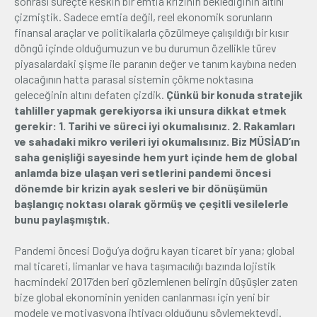
sonrası süreçte keskin bir emtia krizinin beklediğinin altını
çizmiştik. Sadece emtia değil, reel ekonomik sorunların
finansal araçlar ve politikalarla çözülmeye çalışıldığı bir kısır
döngü içinde olduğumuzun ve bu durumun özellikle türev
piyasalardaki şişme ile paranın değer ve tanım kaybına neden
olacağının hatta parasal sistemin çökme noktasına
geleceğinin altını defaten çizdik.
Çünkü bir konuda stratejik
tahliller yapmak gerekiyorsa iki unsura dikkat etmek
gerekir: 1. Tarihi ve süreci iyi okumalısınız. 2. Rakamları
ve sahadaki mikro verileri iyi okumalısınız. Biz MÜSİAD’ın
saha genişliği sayesinde hem yurt içinde hem de global
anlamda bize ulaşan veri setlerini pandemi öncesi
dönemde bir krizin ayak sesleri ve bir dönüşümün
başlangıç noktası olarak görmüş ve çeşitli vesilelerle
bunu paylaşmıştık.
Pandemi öncesi Doğu’ya doğru kayan ticaret bir yana; global
mal ticareti, limanlar ve hava taşımacılığı bazında lojistik
hacmindeki 2017’den beri gözlemlenen belirgin düşüşler zaten
bize global ekonominin yeniden canlanması için yeni bir
modele ve motivasyona ihtiyacı olduğunu söylemekteydi.