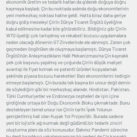
ekonomik üretim ve tedarik hatları da giderek doğuya doğru
kaymaya başladı. Çin bu noktada aslında doğu ekonomilerinin
yeni merkezkaç noktası haline geldi. Hatta biraz daha geriye
doğru gidip meseleyi Çin’in Dünya Ticaret Örgütü üyeliğine
kabul edilmesine kadar bile götürebiliriz. Bildiğiniz gibi Çin’in
WTO üyeliği çok tartışılmış ve rekabeti bozucu uygulamalara
neden olacağı dönemin G7 Zirvelerinde ele alınmıştı. Zaten çok
geçmeden öngörülen de oluşmaya başlamıştı. Dünya Ticaret
Örgütü’nün Anlaşmazlıkların Halli Mekanizması’na Çin kaynaklı
pek çok başvuru yapılmış ve çoğunda Çin’in düşük maliyet
avantajı ile fiyat kırmak ve patentli ürünleri kopyalamak
şeklinde piyasa bozucu hareketleri Batı ekonomilerini tedirgin
etmeye başlamıştı. Çin burada tek başına bir unsur değil demin
de söylediğim gibi bir merkezkaç alanıdır. Hindistan, Pakistan,
Türki Cumhuriyetler ve Endonezya cepheleri de işin içine
girdiğinde ortaya bir Doğu Ekonomik Bloku çıkmaktadır. Bunu
destekleyen temel unsur ise Çin’in tarihi İpek Yolunun
genişletilmiş hali olan Kuşak Yol Projesi’dir. Burada sadece
yeni bir lojistik ağı kurmak değil güdümlü bir tedarik zinciri
oluşturma planı da söz konusudur. Bakınız Pandemi sürecine
bu denli hazırlıksız yakalanmamızın bir nedeni de Çin kaynaklı