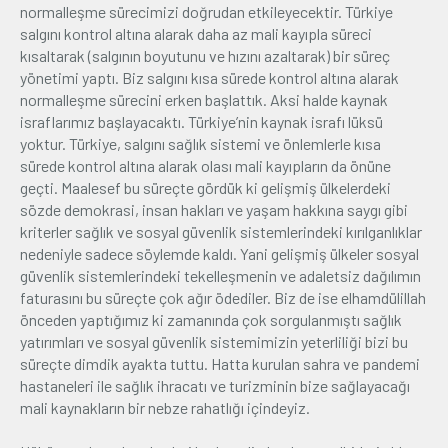
normalleşme sürecimizi doğrudan etkileyecektir. Türkiye
salgını kontrol altına alarak daha az mali kayıpla süreci
kısaltarak (salgının boyutunu ve hızını azaltarak) bir süreç
yönetimi yaptı. Biz salgını kısa sürede kontrol altına alarak
normalleşme sürecini erken başlattık. Aksi halde kaynak
israflarımız başlayacaktı. Türkiye’nin kaynak israfı lüksü
yoktur. Türkiye, salgını sağlık sistemi ve önlemlerle kısa
sürede kontrol altına alarak olası mali kayıpların da önüne
geçti. Maalesef bu süreçte gördük ki gelişmiş ülkelerdeki
sözde demokrasi, insan hakları ve yaşam hakkına saygı gibi
kriterler sağlık ve sosyal güvenlik sistemlerindeki kırılganlıklar
nedeniyle sadece söylemde kaldı. Yani gelişmiş ülkeler sosyal
güvenlik sistemlerindeki tekelleşmenin ve adaletsiz dağılımın
faturasını bu süreçte çok ağır ödediler. Biz de ise elhamdülillah
önceden yaptığımız ki zamanında çok sorgulanmıştı sağlık
yatırımları ve sosyal güvenlik sistemimizin yeterliliği bizi bu
süreçte dimdik ayakta tuttu. Hatta kurulan sahra ve pandemi
hastaneleri ile sağlık ihracatı ve turizminin bize sağlayacağı
mali kaynakların bir nebze rahatlığı içindeyiz.