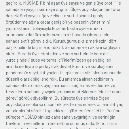
geçirdik. MÜSİAD 11 bini aşan üye sayısı ve geniş üye profili ile
sahada en yaygın sermaye örgütü. Ölçek büyüklüğünden tutun
da sektörel yaygınlığa ve elbette yurt dışındaki geniş
örgütlenme ağına kadar geniş bir yelpazenin yönetimini
yapmaktadır. Dolayısıyla krizden başta üyelerimizin
sonrasında da tüm halkımızın en az hasarla çıkması için
sahada aktif görev aldık. Kuruduğumuz kriz merkezini dört
başlık halinde biçimlendirdik: 1. Sahadan veri akışını sağlayan
birim. Burada üyelerimizden ve hem yurtiçinde hem de
yurtdışındaki şube ve temsilciliklerimizden gelen bilgileri
anında derleyip raporlayarak devlet kurum ve kuruluşlarını
pandeminin seyri, ihtiyaçlar, talepler ve eksiklikler hususunda
düzenli olarak bilgilendirdik. Bu anlamda alınan tedbirlerin
sahada etkin olarak uygulanmasını sağlamak ve destek ve
teşviklerin sahada yaygınlaşmasını desteklemek için b ir aracı
görevi gördük diyebilirim. Bu süreçte üyelerimize ölçek
büyüklüğü ne olursa olsun tek tek temas ederek onların ihtiyaç
ve taleplerini sürekli topladık ve ilgili mercilere ilettik. Yani bu
süreçte MÜSİAD bir kez daha saha yaygınlığını ve derinliğini
Devletinin ve milletinin hizmetine sunmuş oldu. İkinci birim