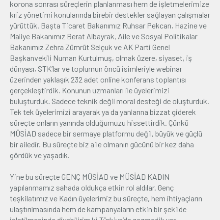
korona sonrası süreçlerin planlanması hem de işletmelerimize
kriz yönetimi konularında birebir destekler sağlayan çalışmalar
yürüttük. Başta Ticaret Bakanımız Ruhsar Pekcan, Hazine ve
Maliye Bakanımız Berat Albayrak, Aile ve Sosyal Politikalar
Bakanımız Zehra Zümrüt Selçuk ve AK Parti Genel
Başkanvekili Numan Kurtulmuş, olmak üzere, siyaset, iş
dünyası, STK’lar ve toplumun öncü isimleriyle webinar
üzerinden yaklaşık 232 adet online konferans toplantısı
gerçekleştirdik. Konunun uzmanları ile üyelerimizi
buluşturduk. Sadece teknik değil moral desteği de oluşturduk.
Tek tek üyelerimizi arayarak ya da yanlarına bizzat giderek
süreçte onların yanında olduğumuzu hissettirdik. Çünkü
MÜSİAD sadece bir sermaye platformu değil, büyük ve güçlü
bir ailedir. Bu süreçte biz aile olmanın gücünü bir kez daha
gördük ve yaşadık.
Yine bu süreçte GENÇ MÜSİAD ve MÜSİAD KADIN
yapılanmamız sahada oldukça etkin rol aldılar. Genç
teşkilatımız ve Kadın üyelerimiz bu süreçte, hem ihtiyaçların
ulaştırılmasında hem de kampanyaların etkin bir şekilde
işletilmesinde diyebilirim ki Türkiye’de gezmedik yer