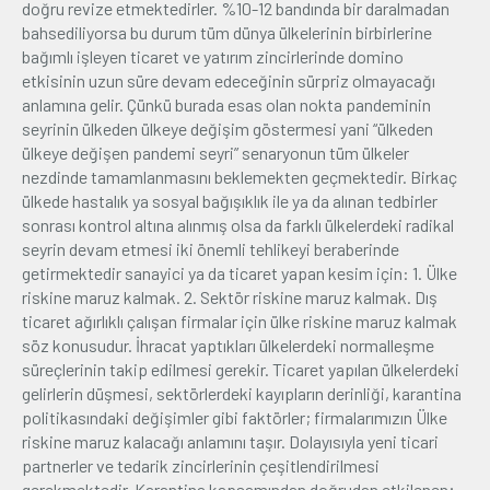
doğru revize etmektedirler. %10-12 bandında bir daralmadan
bahsediliyorsa bu durum tüm dünya ülkelerinin birbirlerine
bağımlı işleyen ticaret ve yatırım zincirlerinde domino
etkisinin uzun süre devam edeceğinin sürpriz olmayacağı
anlamına gelir. Çünkü burada esas olan nokta pandeminin
seyrinin ülkeden ülkeye değişim göstermesi yani “ülkeden
ülkeye değişen pandemi seyri” senaryonun tüm ülkeler
nezdinde tamamlanmasını beklemekten geçmektedir. Birkaç
ülkede hastalık ya sosyal bağışıklık ile ya da alınan tedbirler
sonrası kontrol altına alınmış olsa da farklı ülkelerdeki radikal
seyrin devam etmesi iki önemli tehlikeyi beraberinde
getirmektedir sanayici ya da ticaret yapan kesim için: 1. Ülke
riskine maruz kalmak. 2. Sektör riskine maruz kalmak. Dış
ticaret ağırlıklı çalışan firmalar için ülke riskine maruz kalmak
söz konusudur. İhracat yaptıkları ülkelerdeki normalleşme
süreçlerinin takip edilmesi gerekir. Ticaret yapılan ülkelerdeki
gelirlerin düşmesi, sektörlerdeki kayıpların derinliği, karantina
politikasındaki değişimler gibi faktörler; firmalarımızın Ülke
riskine maruz kalacağı anlamını taşır. Dolayısıyla yeni ticari
partnerler ve tedarik zincirlerinin çeşitlendirilmesi
gerekmektedir. Karantina kapsamından doğrudan etkilenen;