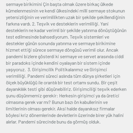
sermaye birikimini Çin başta olmak üzere birkaç ülkede
kümelenmesinin ve kendi ülkesindeki milli sermaye stokunun
yetersizliğinin ve verimlilikten uzak bir şekilde şekillendiğinin
farkına vardı. 2. Teşvik ve desteklerin verimliliği. Yani
desteklerin ne kadar verimli bir şekilde yatırıma dönüştüğünün
test edilmesinde bahsediyorum. Teşvik sistemleri ve
destekler günün sonunda yatırıma ve sermaye birikimine
hizmet ettiği sürece sermaye döngüsü verimli olur. Ancak
pandemi bizlere gösterdi ki sermaye ve servet arasında ciddi
bir paradoks içinde kendini oyalayan bir sistem içinde
yaşıyoruz. 3. Girişimcilik Politikalarımız ve Girişimci
verimliliği. Pandemi süreci aslında tüm dünya şirketleri için
ölçek büyüklüğü ile orantılı bir test ortamı sundu. Bir çeşit
dayanıklılık testi gibi düşünebiliriz. Girişimciliği teşvik ederken
şunu düşünmemiz gerekir: Herkesin girişimci ya da üretici
olmasına gerek var mı? Bunun bazı ön kabullerinin ve
limitlerinin olması gerekir. Aksi halde dayanıksız firmalar
böylesi kriz dönemlerinde devletlerin üzerinde birer yük halini
alırlar. Pandemi sürecinde bunu da görmüş olduk.