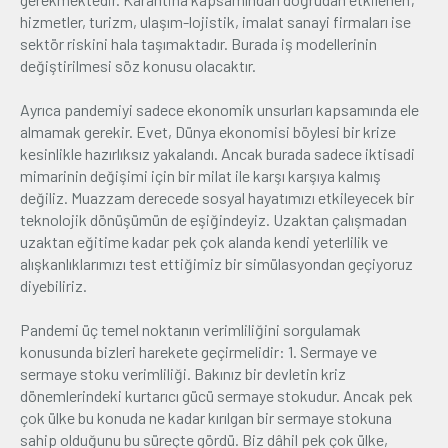
hizmetler, turizm, ulaşım-lojistik, imalat sanayi firmaları ise
sektör riskini hala taşımaktadır. Burada iş modellerinin
değiştirilmesi söz konusu olacaktır.
Ayrıca pandemiyi sadece ekonomik unsurları kapsamında ele
almamak gerekir. Evet, Dünya ekonomisi böylesi bir krize
kesinlikle hazırlıksız yakalandı. Ancak burada sadece iktisadi
mimarinin değişimi için bir milat ile karşı karşıya kalmış
değiliz. Muazzam derecede sosyal hayatımızı etkileyecek bir
teknolojik dönüşümün de eşiğindeyiz. Uzaktan çalışmadan
uzaktan eğitime kadar pek çok alanda kendi yeterlilik ve
alışkanlıklarımızı test ettiğimiz bir simülasyondan geçiyoruz
diyebiliriz.
Pandemi üç temel noktanın verimliliğini sorgulamak
konusunda bizleri harekete geçirmelidir: 1. Sermaye ve
sermaye stoku verimliliği. Bakınız bir devletin kriz
dönemlerindeki kurtarıcı gücü sermaye stokudur. Ancak pek
çok ülke bu konuda ne kadar kırılgan bir sermaye stokuna
sahip olduğunu bu süreçte gördü. Biz dâhil pek çok ülke,