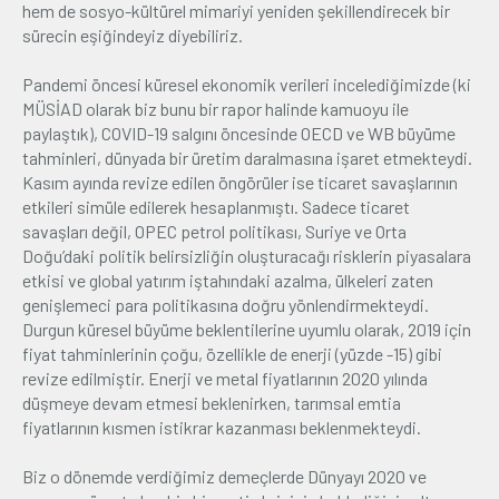
hem de sosyo-kültürel mimariyi yeniden şekillendirecek bir
sürecin eşiğindeyiz diyebiliriz.
Pandemi öncesi küresel ekonomik verileri incelediğimizde (ki
MÜSİAD olarak biz bunu bir rapor halinde kamuoyu ile
paylaştık), COVID-19 salgını öncesinde OECD ve WB büyüme
tahminleri, dünyada bir üretim daralmasına işaret etmekteydi.
Kasım ayında revize edilen öngörüler ise ticaret savaşlarının
etkileri simüle edilerek hesaplanmıştı. Sadece ticaret
savaşları değil, OPEC petrol politikası, Suriye ve Orta
Doğu’daki politik belirsizliğin oluşturacağı risklerin piyasalara
etkisi ve global yatırım iştahındaki azalma, ülkeleri zaten
genişlemeci para politikasına doğru yönlendirmekteydi.
Durgun küresel büyüme beklentilerine uyumlu olarak, 2019 için
fiyat tahminlerinin çoğu, özellikle de enerji (yüzde -15) gibi
revize edilmiştir. Enerji ve metal fiyatlarının 2020 yılında
düşmeye devam etmesi beklenirken, tarımsal emtia
fiyatlarının kısmen istikrar kazanması beklenmekteydi.
Biz o dönemde verdiğimiz demeçlerde Dünyayı 2020 ve