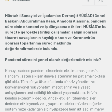
Üyelik
Müstakil Sanayici ve İşadamları Derneği (MÜSİAD) Genel
Başkanı Abdurrahman Kaan, Anadolu Ajansına, pandemi
E-İşlemler
sürecinin ekonomi ve iş dünyasına etkileri, MÜSİAD’ın bu
süreçte gerçekleştirdiği çalışmalar, salgın sonrası
ticaret savaşlarının kaydığı eksen ve Koronovirüs
İletişim
Hakkımızda
Galeri
sonrası toparlanma süreci hakkında
değerlendirmelerde bulundu.
Pandemi sürecini genel olarak değerlendirir misiniz?
Konuyu sadece pandemi ekseninde ele almamak gerekir.
Pandemi, zaten sıkışan dünya sisteminin bir patlama noktası
gibi oldu. Tüm dünya ülkeleri aslında bir kriz yönetimi ve
konvansiyonel risk yönetimi metotlarının ve siyaset
anlayışlarının test edildiği bir süreci yaşamaktadır. Krizin
kendisi ekonomik değildi. Ancak etkileri itibariyle bizleri
derinden etkileyecek ve iş yapma modellerimizden değerler
sistemimize kadar geniş bir yelpazede hem iktisadi mimariyi