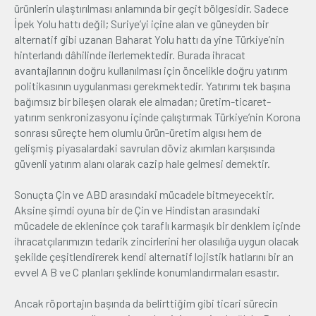
ürünlerin ulaştırılması anlamında bir geçit bölgesidir. Sadece
İpek Yolu hattı değil; Suriye’yi içine alan ve güneyden bir
alternatif gibi uzanan Baharat Yolu hattı da yine Türkiye’nin
hinterlandı dâhilinde ilerlemektedir. Burada ihracat
avantajlarının doğru kullanılması için öncelikle doğru yatırım
politikasının uygulanması gerekmektedir. Yatırımı tek başına
bağımsız bir bileşen olarak ele almadan; üretim-ticaret-
yatırım senkronizasyonu içinde çalıştırmak Türkiye’nin Korona
sonrası süreçte hem olumlu ürün-üretim algısı hem de
gelişmiş piyasalardaki savrulan döviz akımları karşısında
güvenli yatırım alanı olarak cazip hale gelmesi demektir.
Sonuçta Çin ve ABD arasındaki mücadele bitmeyecektir.
Aksine şimdi oyuna bir de Çin ve Hindistan arasındaki
mücadele de eklenince çok taraflı karmaşık bir denklem içinde
ihracatçılarımızın tedarik zincirlerini her olasılığa uygun olacak
şekilde çeşitlendirerek kendi alternatif lojistik hatlarını bir an
evvel A B ve C planları şeklinde konumlandırmaları esastır.
Ancak röportajın başında da belirttiğim gibi ticari sürecin