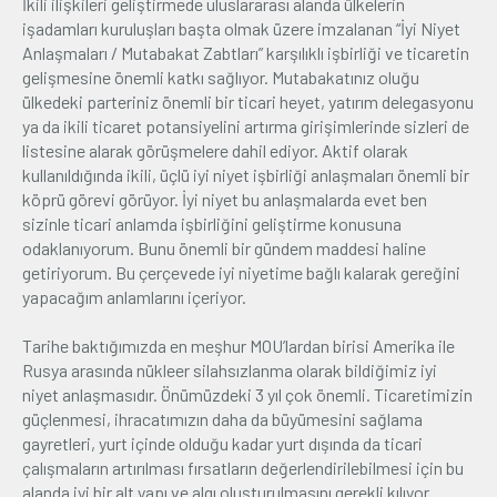
İkili ilişkileri geliştirmede uluslararası alanda ülkelerin
işadamları kuruluşları başta olmak üzere imzalanan “İyi Niyet
Anlaşmaları / Mutabakat Zabtları” karşılıklı işbirliği ve ticaretin
gelişmesine önemli katkı sağlıyor. Mutabakatınız oluğu
ülkedeki parteriniz önemli bir ticari heyet, yatırım delegasyonu
ya da ikili ticaret potansiyelini artırma girişimlerinde sizleri de
listesine alarak görüşmelere dahil ediyor. Aktif olarak
kullanıldığında ikili, üçlü iyi niyet işbirliği anlaşmaları önemli bir
köprü görevi görüyor. İyi niyet bu anlaşmalarda evet ben
sizinle ticari anlamda işbirliğini geliştirme konusuna
odaklanıyorum. Bunu önemli bir gündem maddesi haline
getiriyorum. Bu çerçevede iyi niyetime bağlı kalarak gereğini
yapacağım anlamlarını içeriyor.
Tarihe baktığımızda en meşhur MOU’lardan birisi Amerika ile
Rusya arasında nükleer silahsızlanma olarak bildiğimiz iyi
niyet anlaşmasıdır. Önümüzdeki 3 yıl çok önemli. Ticaretimizin
güçlenmesi, ihracatımızın daha da büyümesini sağlama
gayretleri, yurt içinde olduğu kadar yurt dışında da ticari
çalışmaların artırılması fırsatların değerlendirilebilmesi için bu
alanda iyi bir alt yapı ve algı oluşturulmasını gerekli kılıyor.