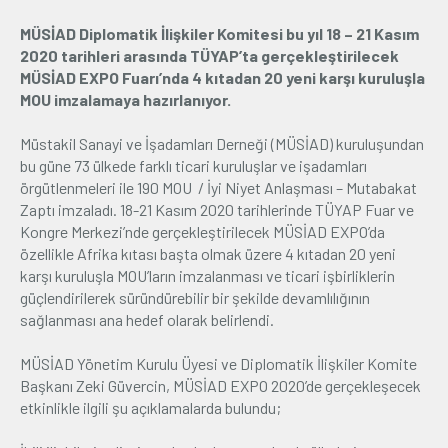
MÜSİAD Diplomatik İlişkiler Komitesi bu yıl 18 – 21 Kasım
Üyelik
2020 tarihleri arasında TÜYAP’ta gerçekleştirilecek
MÜSİAD EXPO Fuarı’nda 4 kıtadan 20 yeni karşı kuruluşla
E-İşlemler
MOU imzalamaya hazırlanıyor.
Müstakil Sanayi ve İşadamları Derneği (MÜSİAD) kuruluşundan
İletişim
Hakkımızda
Galeri
bu güne 73 ülkede farklı ticari kuruluşlar ve işadamları
örgütlenmeleri ile 190 MOU / İyi Niyet Anlaşması – Mutabakat
Zaptı imzaladı. 18-21 Kasım 2020 tarihlerinde TÜYAP Fuar ve
Kongre Merkezi’nde gerçekleştirilecek MÜSİAD EXPO’da
özellikle Afrika kıtası başta olmak üzere 4 kıtadan 20 yeni
karşı kuruluşla MOU’ların imzalanması ve ticari işbirliklerin
güçlendirilerek süründürebilir bir şekilde devamlılığının
sağlanması ana hedef olarak belirlendi.
MÜSİAD Yönetim Kurulu Üyesi ve Diplomatik İlişkiler Komite
Başkanı Zeki Güvercin, MÜSİAD EXPO 2020’de gerçekleşecek
etkinlikle ilgili şu açıklamalarda bulundu;