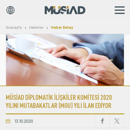
EN
TR
Anasayfa
Haberler
Haber Detay
Kurumsal
Markalar
Haberler
Yayınlar
MÜSİAD DİPLOMATİK İLİŞKİLER KOMİTESİ 2020
Sosyal Sorumluluk
YILINI MUTABAKATLAR (MOU) YILI İLAN EDİYOR
Bilgi Merkezi
13.10.2020
İş Birlikleri