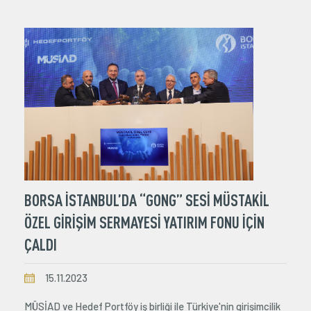
BORSA İSTANBUL’DA “GONG” SESİ MÜSTAKİL
ÖZEL GİRİŞİM SERMAYESİ YATIRIM FONU İÇİN
ÇALDI
15.11.2023
MÜSİAD ve Hedef Portföy iş birliği ile Türkiye'nin girişimcilik