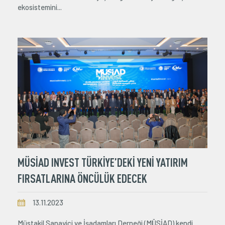
ekosistemini...
MÜSİAD INVEST TÜRKİYE’DEKİ YENİ YATIRIM
FIRSATLARINA ÖNCÜLÜK EDECEK
13.11.2023
Müstakil Sanayici ve İşadamları Derneği (MÜSİAD) kendi