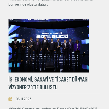
bünyesinde oluşturduğu...
İŞ, EKONOMİ, SANAYİ VE TİCARET DÜNYASI
VİZYONER’23’TE BULUŞTU
06.11.2023
Müstakil Sanayici ve İşadamları Derneği’nin (MÜSİAD) 2015