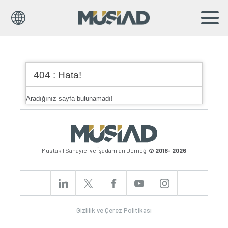
EN
TR
404 : Hata!
Kurumsal
Markalar
Aradığınız sayfa bulunamadı!
Haberler
Yayınlar
Müstakil Sanayici ve İşadamları Derneği
© 2018- 2026
Sosyal Sorumluluk
Bilgi Merkezi
İş Birlikleri
Gizlilik ve Çerez Politikası
Üyelik