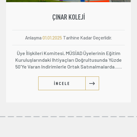
PETEK KOLEJI
I
Anlaşma
01.01.2025
Tarihine Kada
dar Geçerlidir.
Üye İlişkileri Komitesi, MÜSİAD Ü
Üyelerinin Eğitim
Kuruluşlarındaki Ihtiyaçları Doğ
ğrultusunda Yüzde
50'ye Varan Indirimlerle Ortak Sat
tınalmalarda......
İNCELE