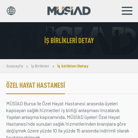
EN
TR
İŞ BIRLIKLERI DETAY
Kurumsal
Markalar
Anasayfa
İş Birlikleri
İş birlikleri Detay
Haberler
ÖZEL HAYAT HASTANESI
Yayınlar
MÜSİAD Bursa ile Özel Hayat Hastanesi arasında üyeleri
Sosyal Sorumluluk
kapsayan sağlık hizmetleri iş birliği anlaşması imzalandı.
Yapılan anlaşma kapsamında, MÜSİAD üyeleri Özel Hayat
Bilgi Merkezi
Hastanesi’nde sunulan sağlık hizmetlerinden branşlara göre
değişmek üzere yüzde 10 ila yüzde 15 arasında indirimli olarak
İş Birlikleri
faydalanabilecek.