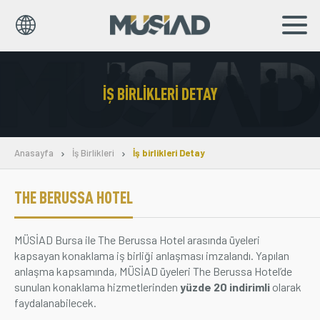
EN
TR
İŞ BIRLIKLERI DETAY
Kurumsal
Markalar
Anasayfa
İş Birlikleri
İş birlikleri Detay
Haberler
THE BERUSSA HOTEL
Yayınlar
MÜSİAD Bursa ile The Berussa Hotel arasında üyeleri
Sosyal Sorumluluk
kapsayan konaklama iş birliği anlaşması imzalandı. Yapılan
anlaşma kapsamında, MÜSİAD üyeleri The Berussa Hotel’de
Bilgi Merkezi
sunulan konaklama hizmetlerinden
yüzde 20 indirimli
olarak
faydalanabilecek.
İş Birlikleri