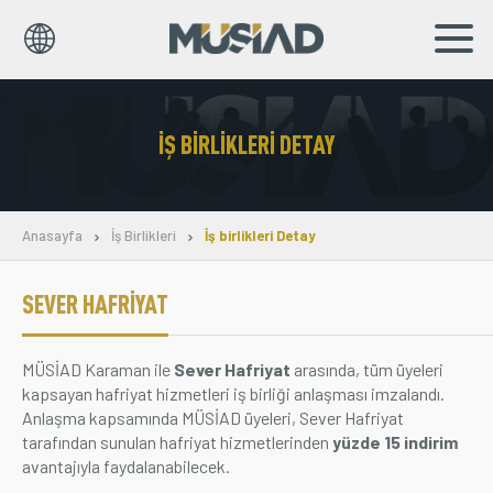
EN
TR
İŞ BIRLIKLERI DETAY
Kurumsal
Markalar
Anasayfa
İş Birlikleri
İş birlikleri Detay
Haberler
SEVER HAFRIYAT
Yayınlar
MÜSİAD Karaman ile
Sever Hafriyat
arasında, tüm üyeleri
Sosyal Sorumluluk
kapsayan hafriyat hizmetleri iş birliği anlaşması imzalandı.
Anlaşma kapsamında MÜSİAD üyeleri, Sever Hafriyat
Bilgi Merkezi
tarafından sunulan hafriyat hizmetlerinden
yüzde 15 indirim
avantajıyla faydalanabilecek.
İş Birlikleri