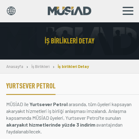
EN
TR
İŞ BIRLIKLERI DETAY
Kurumsal
Markalar
Anasayfa
İş Birlikleri
İş birlikleri Detay
Haberler
YURTSEVER PETROL
Yayınlar
MÜSİAD ile
Yurtsever Petrol
arasında, tüm üyeleri kapsayan
Sosyal Sorumluluk
akaryakıt hizmetleri iş birliği anlaşması imzalandı. Anlaşma
kapsamında MÜSİAD üyeleri, Yurtsever Petrol’te sunulan
Bilgi Merkezi
akaryakıt hizmetlerinde yüzde 3 indirim
avantajından
faydalanabilecek.
İş Birlikleri