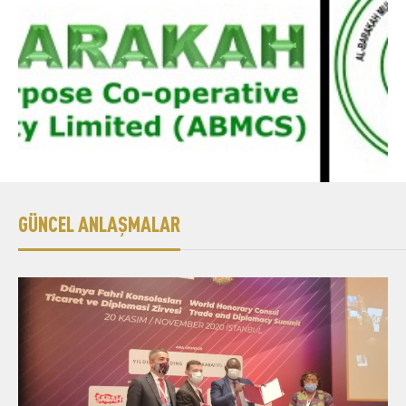
Üyelik
E-İşlemler
İletişim
Hakkımızda
Galeri
GÜNCEL ANLAŞMALAR