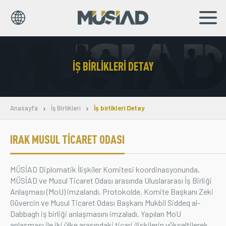
EN
TR
İŞ BIRLIKLERI DETAY
Kurumsal
Markalar
Anasayfa
İş Birlikleri
İş birlikleri Detay
Haberler
IRAK MUSUL TİCARET ODASI
Yayınlar
MÜSİAD Diplomatik İlişkiler Komitesi koordinasyonunda,
Sosyal Sorumluluk
MÜSİAD ve Musul Ticaret Odası arasında Uluslararası İş Birliği
Anlaşması (MoU) imzalandı. Protokolde, Komite Başkanı Zeki
Bilgi Merkezi
Güvercin ve Musul Ticaret Odası Başkanı Mukbil Siddeq al-
Dabbagh iş birliği anlaşmasını imzaladı. Yapılan MoU
İş Birlikleri
anlaşması ile iki ülke arasındaki ticari ilişkilerin yükseltilerek