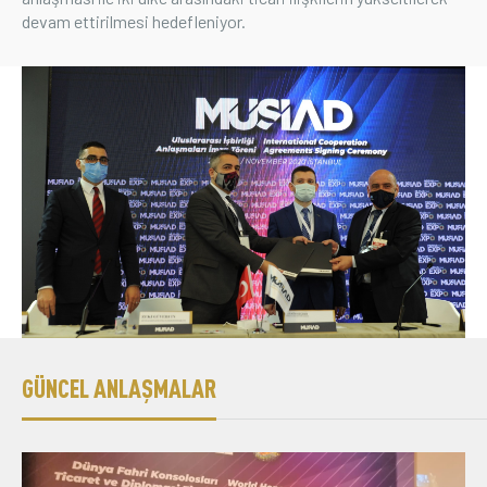
devam ettirilmesi hedefleniyor.
Üyelik
E-İşlemler
İletişim
Hakkımızda
Galeri
GÜNCEL ANLAŞMALAR