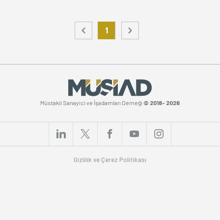
Üyelik
1
E-İşlemler
İletişim
Hakkımızda
Galeri
Müstakil Sanayici ve İşadamları Derneği
© 2018- 2026
Gizlilik ve Çerez Politikası